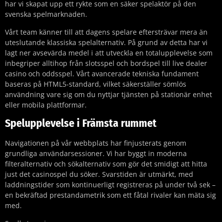
har vi skapat upp ett rykte som en säker spelaktör på den
svenska spelmarknaden.
Vårt team känner till att dagens spelare eftersträvar mera än
uteslutande klassiska spelalternativ. På grund av detta har vi
lagt ner avsevärda medel i att utveckla en totalupplevelse som
inbegriper alltihop från slotsspel och bordspel till live dealer
casino och oddsspel. Vårt avancerade tekniska fundament
baseras på HTML5-standard, vilket säkerställer sömlös
användning vare sig om du nyttjar tjänsten på stationär enhet
eller mobila plattformar.
Spelupplevelse i Främsta rummet
Navigationen på vår webbplats har finjusterats genom
grundliga användarsessioner. Vi har byggt in moderna
filteralternativ och sökalternativ som gör det smidigt att hitta
just det casinospel du söker. Svarstiden är utmärkt, med
laddningstider som kontinuerligt registreras på under två sek –
en bekräftad prestandametrik som ett fåtal rivaler kan mäta sig
med.