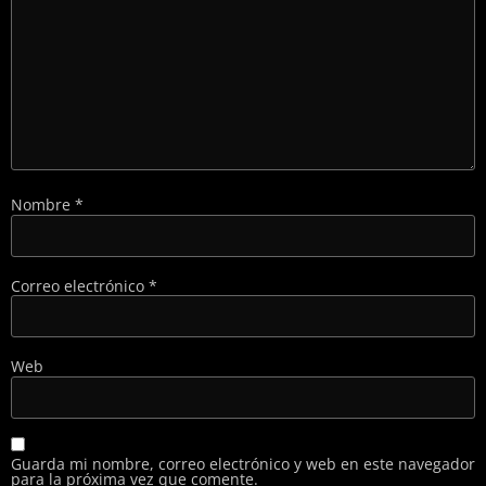
Nombre
*
Correo electrónico
*
Web
Guarda mi nombre, correo electrónico y web en este navegador
para la próxima vez que comente.