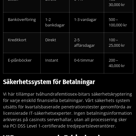
30,000 kr
Banköverföring
1-2
1-3 vardagar
500 –
bankdagar
100,000 kr
Kreditkort
Direkt
2-5
100 –
affärsdagar
25,000 kr
E-plånböcker
Instant
0-6 timmar
200 –
40,000 kr
Säkerhetssystem för Betalningar
Vi här tillämpar tvåhundrafemtiosex-bitars säkerhetskryptering
för varje enskild finansiella betalningar. Vårt säkerhets system
utsätts för kvartalsbaserade penetrationstester genomförda av
licensierade IT-säkerhetsexperter. Ingen betalningsinformation
arkiveras på casinots serverhallar, utan all processering sker
via PCI DSS Level 1-certifierade tredjepartsleverantörer.