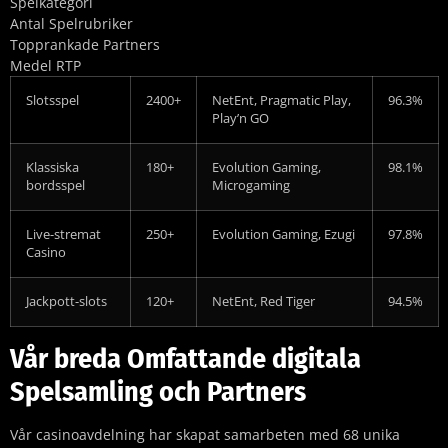
Spelkategori
Antal Spelrubriker
Topprankade Partners
Medel RTP
Slotsspel
2400+
NetEnt, Pragmatic Play,
96.3%
Play’n GO
Klassiska
180+
Evolution Gaming,
98.1%
bordsspel
Microgaming
Live-stremat
250+
Evolution Gaming, Ezugi
97.8%
Casino
Jackpott-slots
120+
NetEnt, Red Tiger
94.5%
Vår breda Omfattande digitala
Spelsamling och Partners
Vår casinoavdelning har skapat samarbeten med 68 unika