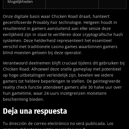
Mogelijkheden
Onze digitale basis waar Chicken Road draait, hanteert
gecertificeerde Provably Fair technologie. Hetgeen houdt in
resulterend in gamers aansluitend aan elke sessie deze
eerlijkheid zijn in staat te verifiëren door cryptografische hash
systemen. Deze helderheid representeert het essentieel
verschil met traditionele casino games waarbinnen gamers
blind moesten geloven bij deze operator.
Verantwoord deelnemen blijft cruciaal tijdens dit gebruiken bij
Chicken Road. Alhoewel deze snelle gameplay met potentieel
op hoge uitbetalingen verleidelijk zijn, bevelen we iedere
gamers tot heldere beperkingen te stellen. De geïntegreerde
reality check functie attendeert gamers alle 30 halve uur over
hun gametime, waar 24-uurs inzetgrenzen monetaire
bescherming bieden.
Deja una respuesta
Tu dirección de correo electrónico no será publicada.
Los