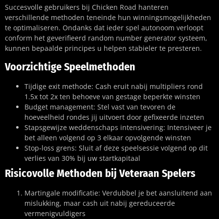
Succesvolle gebruikers bij Chicken Road hanteren
verschillende methoden teneinde hun winningsmogelijkheden
te optimaliseren. Ondanks dat ieder spel autonoom verloopt
conform het geverifieerd random number generator systeem,
kunnen bepaalde principes u helpen stabieler te presteren.
Voorzichtige Speelmethoden
Tijdige exit methode: Cash eruit nabij multipliers rond
1.5x tot 2x ten behoeve van gestage beperkte winsten
Budget management: Stel vast van tevoren de
hoeveelheid rondes jij uitvoert door gefixeerde inzeten
Stapsgewijze weddenschaps intensivering: Intensiveer je
bet alleen volgend op 3 elkaar opvolgende winsten
Stop-loss grens: Sluit af deze speelsessie volgend op dit
verlies van 30% bij uw startkapitaal
Risicovolle Methoden bij Veteraan Spelers
Martingale modificatie: Verdubbel je bet aansluitend aan
mislukking, maar cash uit nabij gereduceerde
vermenigvuldigers