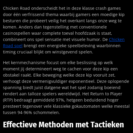
Chicken Road onderscheidt het in deze klasse crash games
door één verfrissend thema waarbij gamers een moedige kip
besturen die probeert veilig het overkant langs onze weg te
komen. Anders dan tegenstelling met conventionele
casinospellen waar complete toeval hoofdzaak is staat,
combineert ons spel sensatie met visuele humor. De
Chicken
Road spel
brengt een energieke speelbeleving waarbinnen
timing cruciaal blijkt om winstgevend spelen.
Het kernmechanisme focust om elke beslissing op welk
moment jij determineert weg te cachen voor deze kip een
obstakel raakt. Elke beweging welke deze kip vooruit zet,
verhoogt deze vermenigvuldiger exponentieel. Deze oplopende
spanning biedt juist datgene wat het spel zodanig boeiend
rendert aan talloze spelers wereldwijd. Het Return to Player
(RTP) bedraagt gemiddeld 97%, hetgeen beduidend hoger
presteert tegenover vele klassieke gokautomaten welke meestal
tussen 94-96% schommelen.
Effectieve Methoden met Tactieken