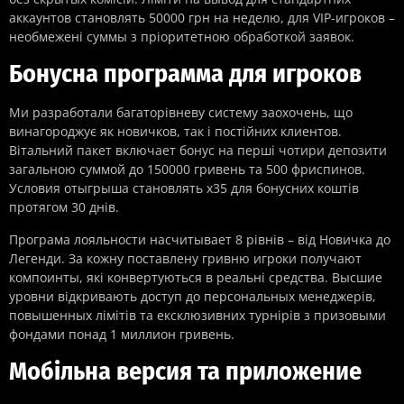
аккаунтов становлять 50000 грн на неделю, для VIP-игроков –
необмежені суммы з пріоритетною обработкой заявок.
Бонусна программа для игроков
Ми разработали багаторівневу систему заохочень, що
винагороджує як новичков, так і постійних клиентов.
Вітальний пакет включает бонус на перші чотири депозити
загальною суммой до 150000 гривень та 500 фриспинов.
Условия отыгрыша становлять x35 для бонусних коштів
протягом 30 днів.
Програма лояльности насчитывает 8 рівнів – від Новичка до
Легенди. За кожну поставлену гривню игроки получают
компоинты, які конвертуються в реальні средства. Высшие
уровни відкривають доступ до персональных менеджерів,
повышенных лімітів та ексклюзивних турнірів з призовыми
фондами понад 1 миллион гривень.
Мобільна версия та приложение