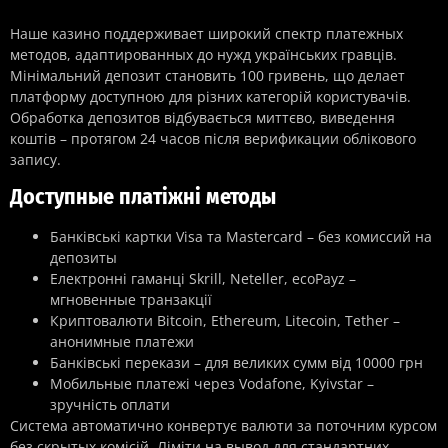
Наше казино поддерживает широкий спектр платежных
методов, адаптированных до нужд українських гравців.
Мінімальний депозит становить 100 гривень, що делает
платформу доступною для різних категорій користувачів.
Обработка депозитов відбувається миттєво, виведення
коштів – протягом 24 часов після верификации облікового
запису.
Доступные платіжні методы
Банківські картки Visa та Mastercard – без комиссий на
депозиты
Електронні гаманці Skrill, Neteller, ecoPayz –
мгновенные транзакції
Криптовалюти Bitcoin, Ethereum, Litecoin, Tether –
анонимные платежи
Банківські перекази – для великих сумм від 10000 грн
Мобильные платежі через Vodafone, Kyivstar –
зручність оплати
Система автоматично конвертує валюти за поточним курсом
без скрытых комісій. Ліміти на вывод для стандартних