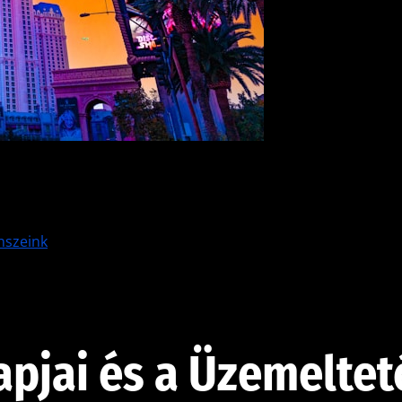
nszeink
pjai és a Üzemeltet