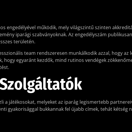
 engedélyével működik, mely világszintű szinten akkreditált 
 kemény iparági szabványoknak. Az engedélyszám publikusa
sszes területén.
szionális team rendszeresen munkálkodik azzal, hogy az l
tük, hogy egyaránt kezdők, mind rutinos vendégek zökkenő
tést.
 Szolgáltatók
i a játékosokat, melyeket az iparág legismertebb partnereiv
nti gyakorisággal bukkannak fel újabb címek, tehát kétség n