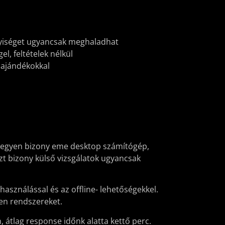
nyiséget ugyancsak meghaladhat
, feltételek nélkül
 ajándékokkal
 legyen bizony eme desktop számítógép,
zt bizony külső vizsgálatok ugyancsak
asználással és az offline- lehetőségekkel.
zen rendszereket.
 átlag response időnk alatta kettő perc.