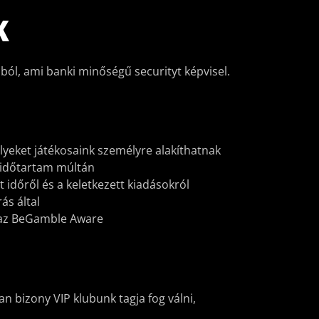
k
ból, ami banki minőségű securityt képvisel.
lyeket játékosaink személyre alakíthatnak
 időtartam múltán
 időről és a keletkezett kiadásokról
ás által
y az BeGamble Aware
n bizony VIP klubunk tagja fog válni,