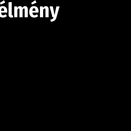
kélmény