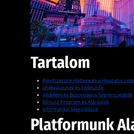
Tartalom
Rendszerünk Háttere és a Hivatalos Lice
Játékválaszték és Fejlesztők
Védelem és Biztonságos Szerencsejáték
Bónusz Program és Ajánlatok
Informatikai Megoldások
Platformunk Ala