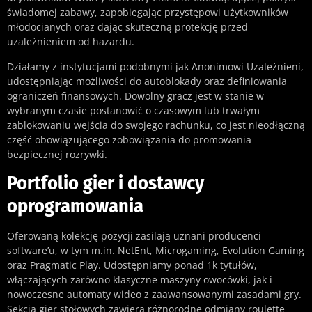
świadomej zabawy, zapobiegając przystępowi użytkowników
młodocianych oraz dając skuteczną protekcję przed
uzależnieniem od hazardu.
Działamy z instytucjami podobnymi jak Anonimowi Uzależnieni,
udostępniając możliwości do autoblokady oraz definiowania
ograniczeń finansowych. Dowolny gracz jest w stanie w
wybranym czasie postanowić o czasowym lub trwałym
zablokowaniu wejścia do swojego rachunku, co jest nieodłączną
część obowiązującego zobowiązania do promowania
bezpiecznej rozrywki.
Portfolio gier i dostawcy
oprogramowania
Oferowaną kolekcję pozycji zasilają uznani producenci
software’u, w tym m.in. NetEnt, Microgaming, Evolution Gaming
oraz Pragmatic Play. Udostępniamy ponad 1k tytułów,
włączających zarówno klasyczne maszyny owocówki, jak i
nowoczesne automaty wideo z zaawansowanymi zasadami gry.
Sekcja gier stołowych zawiera różnorodne odmiany roulette