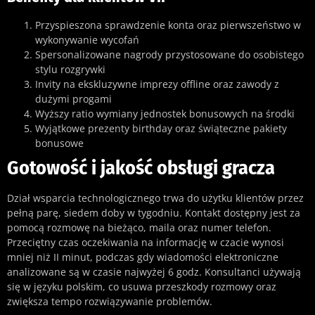
Przyspieszona sprawdzenie konta oraz pierwszeństwo w
wykonywanie wycofań
Spersonalizowane nagrody przystosowane do osobistego
stylu rozgrywki
Invity na ekskluzywne imprezy offline oraz zawody z
dużymi progami
Wyższy ratio wymiany jednostek bonusowych na środki
Wyjątkowe prezenty birthday oraz świąteczne pakiety
bonusowe
Gotowość i jakość obsługi gracza
Dział wsparcia technologicznego trwa do użytku klientów przez
pełną parę, siedem doby w tygodniu. Kontakt dostępny jest za
pomocą rozmowę na bieżąco, maila oraz numer telefon.
Przeciętny czas oczekiwania na informację w czacie wynosi
mniej niż II minut, podczas gdy wiadomości elektroniczne
analizowane są w czasie najwyżej 6 godz. Konsultanci używają
się w języku polskim, co usuwa przeszkody rozmowy oraz
zwiększa tempo rozwiązywanie problemów.