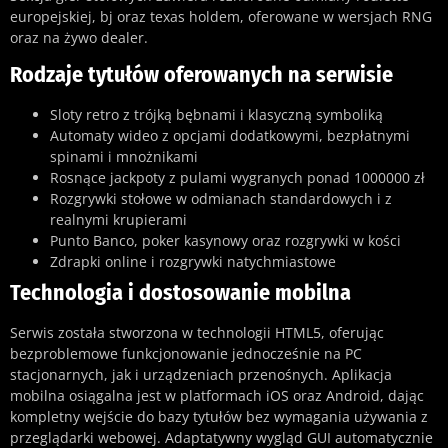
europejskiej, bj oraz texas holdem, oferowane w wersjach RNG
oraz na żywo dealer.
Rodzaje tytułów oferowanych na serwisie
Sloty retro z trójką bębnami i klasyczną symboliką
Automaty wideo z opcjami dodatkowymi, bezpłatnymi
spinami i mnożnikami
Rosnące jackpoty z pulami wygranych ponad 1000000 zł
Rozgrywki stołowe w odmianach standardowych i z
realnymi krupierami
Punto Banco, poker kasynowy oraz rozgrywki w kości
Zdrapki online i rozgrywki natychmiastowe
Technologia i dostosowanie mobilna
Serwis została stworzona w technologii HTML5, oferując
bezproblemowe funkcjonowanie jednocześnie na PC
stacjonarnych, jak i urządzeniach przenośnych. Aplikacja
mobilna osiągalna jest w platformach iOS oraz Android, dając
kompletny wejście do bazy tytułów bez wymagania używania z
przeglądarki webowej. Adaptatywny wygląd GUI automatycznie