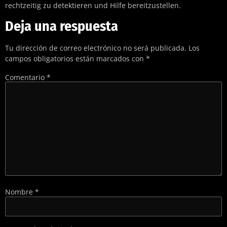
rechtzeitig zu detektieren und Hilfe bereitzustellen.
Deja una respuesta
Tu dirección de correo electrónico no será publicada.
Los
campos obligatorios están marcados con
*
Comentario
*
Nombre
*