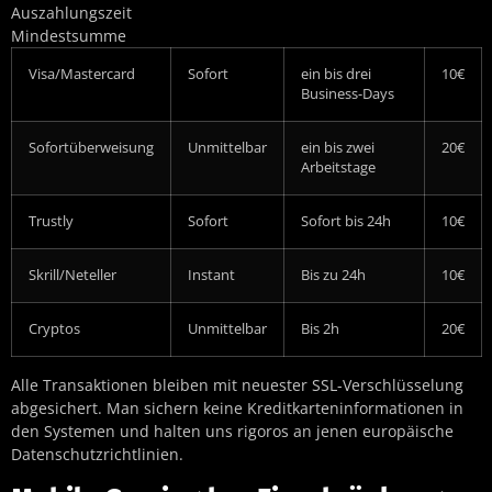
Auszahlungszeit
Mindestsumme
Visa/Mastercard
Sofort
ein bis drei
10€
Business-Days
Sofortüberweisung
Unmittelbar
ein bis zwei
20€
Arbeitstage
Trustly
Sofort
Sofort bis 24h
10€
Skrill/Neteller
Instant
Bis zu 24h
10€
Cryptos
Unmittelbar
Bis 2h
20€
Alle Transaktionen bleiben mit neuester SSL-Verschlüsselung
abgesichert. Man sichern keine Kreditkarteninformationen in
den Systemen und halten uns rigoros an jenen europäische
Datenschutzrichtlinien.