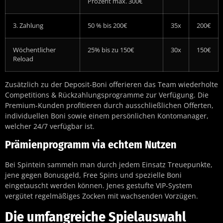
Prozent max. 300€
3. Zahlung
50 % bis 200€
35x
200€
Wöchentlicher
25% bis zu 150€
30x
150€
Reload
Zusätzlich zu der Deposit-Boni offerieren das Team wiederholte
Competitions & Rückzahlungsprogramme zur Verfügung. Die
Premium-Kunden profitieren durch ausschließlichen Offerten,
individuellen Boni sowie einem persönlichen Kontomanager,
welcher 24/7 verfügbar ist.
Prämienprogramm via echtem Nutzen
Bei Spintein sammeln man durch jedem Einsatz Treuepunkte,
jene gegen Bonusgeld, Free Spins und spezielle Boni
eingetauscht werden können. Jenes gestufte VIP-System
vergütet regelmäßiges Zocken mit wachsenden Vorzügen.
Die umfangreiche Spielauswahl