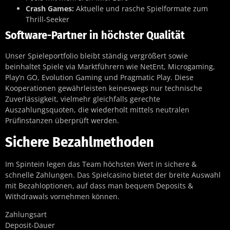
Crash Games:
Aktuelle und rasche Spielformate zum
Thrill-Seeker
Software-Partner in höchster Qualität
Unser Spieleportfolio bleibt ständig vergrößert sowie
beinhaltet Spiele via Marktführern wie NetEnt, Microgaming,
Play’n GO, Evolution Gaming und Pragmatic Play. Diese
Kooperationen gewährleisten keineswegs nur technische
Zuverlässigkeit, vielmehr gleichfalls gerechte
Auszahlungsquoten, die wiederholt mittels neutralen
Prüfinstanzen überprüft werden.
Sichere Bezahlmethoden
Im Spintein legen das Team höchsten Wert in sichere &
schnelle Zahlungen. Das Spielcasino bietet der breite Auswahl
mit Bezahloptionen, auf dass man bequem Deposits &
Withdrawals vornehmen können.
Zahlungsart
Deposit-Dauer