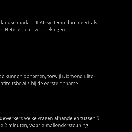
rlandse markt. iDEAL-systeem domineert als
en Neteller, en overboekingen.
ode kunnen opnemen, terwijl Diamond Elite-
ntiteitsbewijs bij de eerste opname.
edewerkers welke vragen afhandelen tussen 9
r de 2 minuten, waar e-mailondersteuning