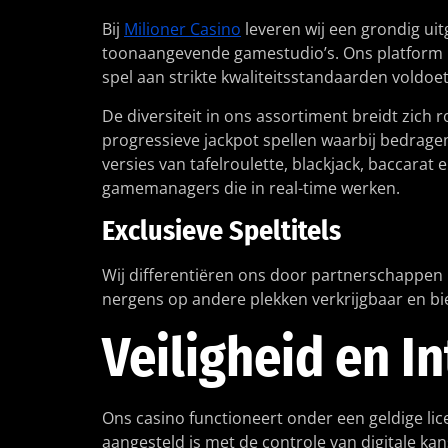
Bij
Milioner Casino
leveren wij een grondig ui
toonaangevende gamestudio’s. Ons platform int
spel aan strikte kwaliteitsstandaarden voldoe
De diversiteit in ons assortiment breidt zic
progressieve jackpot spellen waarbij bedragen
versies van tafelroulette, blackjack, baccarat
gamemanagers die in real-time werken.
Exclusieve Speltitels
Wij differentiëren ons door partnerschappen 
nergens op andere plekken verkrijgbaar en b
Veiligheid en In
Ons casino functioneert onder een geldige lic
aangesteld is met de controle van digitale ka