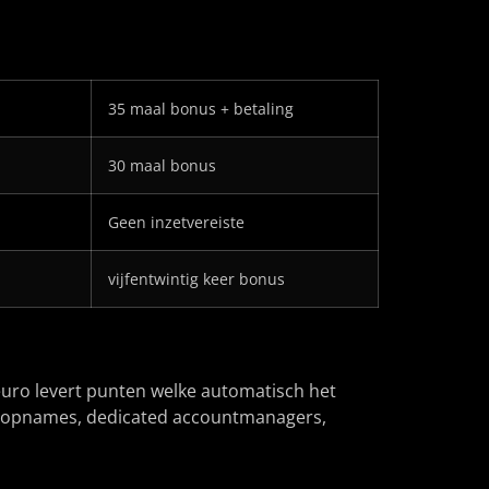
35 maal bonus + betaling
30 maal bonus
Geen inzetvereiste
vijfentwintig keer bonus
uro levert punten welke automatisch het
re opnames, dedicated accountmanagers,