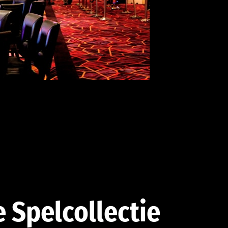
 Spelcollectie