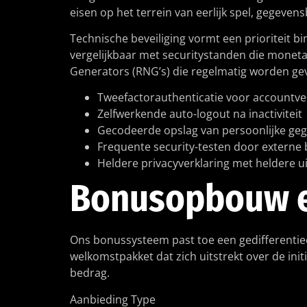
eisen op het terrein van eerlijk spel, gegev
Technische beveiliging vormt een prioriteit b
vergelijkbaar met securitystanden die mone
Generators (RNG’s) die regelmatig worden gev
Tweefactorauthenticatie voor accountvei
Zelfwerkende auto-logout na inactiviteit
Gecodeerde opslag van persoonlijke g
Frequente security-testen door externe 
Heldere privacyverklaring met heldere ui
Bonusopbouw e
Ons bonussysteem past toe een gedifferentie
welkomstpakket dat zich uitstrekt over de in
bedrag.
Aanbieding Type