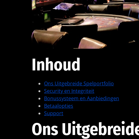
Inhoud
Ons Uitgebreide Spelportfolio
Security en Integriteit
Bonussysteem en Aanbiedingen
Betaalopties
Support
Ons Uitgebreide