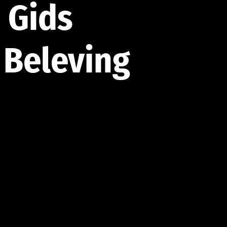
e Gids
 Beleving