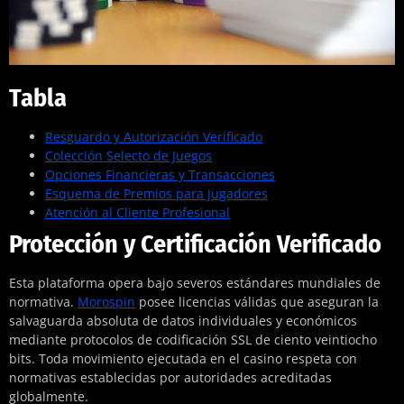
Tabla
Resguardo y Autorización Verificado
Colección Selecto de Juegos
Opciones Financieras y Transacciones
Esquema de Premios para Jugadores
Atención al Cliente Profesional
Protección y Certificación Verificado
Esta plataforma opera bajo severos estándares mundiales de
normativa.
Morospin
posee licencias válidas que aseguran la
salvaguarda absoluta de datos individuales y económicos
mediante protocolos de codificación SSL de ciento veintiocho
bits. Toda movimiento ejecutada en el casino respeta con
normativas establecidas por autoridades acreditadas
globalmente.