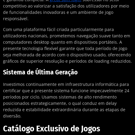
competitivo ao valorizar a satisfação dos utilizadores por meio
de funcionalidades inovadoras e um ambiente de jogo
responsável.
Com uma plataforma fácil criada particularmente para
utilizadores nacionais, prometemos navegação suave tanto em
computadores desktop quanto em dispositivos portáteis. A
presente tecnologia flexível garante que toda período de jogo
seja melhorada de acordo com o dispositivo usado, oferecendo
gráficos de superior resolução e períodos de loading reduzidos.
Sistema de Última Geração
Investimos continuamente em infraestrutura informática para
certificar que a presente sistema funcione impecavelmente 24
períodos por ciclo. Usamos sistemas de alto rendimento
posicionados estrategicamente, o qual conduz em delay
reduzida e estabilidade extraordinária durante as etapas de
diversão.
Catálogo Exclusivo de Jogos