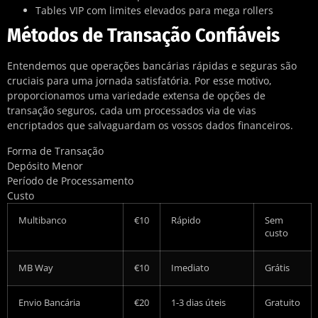
Tables VIP com limites elevados para mega rollers
Métodos de Transação Confiáveis
Entendemos que operações bancárias rápidas e seguras são
cruciais para uma jornada satisfatória. Por esse motivo,
proporcionamos uma variedade extensa de opções de
transação seguros, cada um processados via de vias
encriptados que salvaguardam os vossos dados financeiros.
Forma de Transação
Depósito Menor
Período de Processamento
Custo
Multibanco
€10
Rápido
Sem
custo
MB Way
€10
Imediato
Grátis
Envio Bancária
€20
1-3 dias úteis
Gratuito