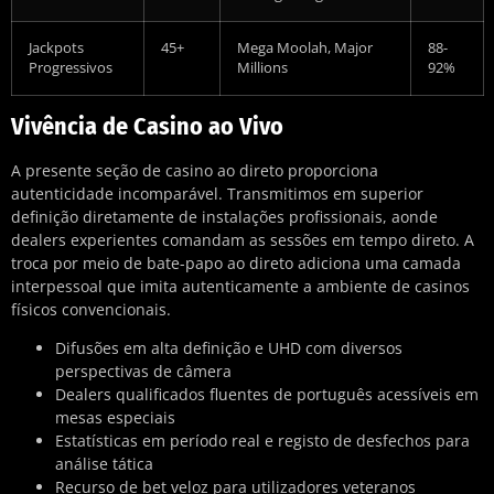
Jackpots
45+
Mega Moolah, Major
88-
Progressivos
Millions
92%
Vivência de Casino ao Vivo
A presente seção de casino ao direto proporciona
autenticidade incomparável. Transmitimos em superior
definição diretamente de instalações profissionais, aonde
dealers experientes comandam as sessões em tempo direto. A
troca por meio de bate-papo ao direto adiciona uma camada
interpessoal que imita autenticamente a ambiente de casinos
físicos convencionais.
Difusões em alta definição e UHD com diversos
perspectivas de câmera
Dealers qualificados fluentes de português acessíveis em
mesas especiais
Estatísticas em período real e registo de desfechos para
análise tática
Recurso de bet veloz para utilizadores veteranos