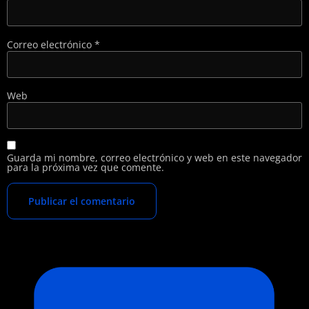
Correo electrónico
*
Web
Guarda mi nombre, correo electrónico y web en este navegador
para la próxima vez que comente.