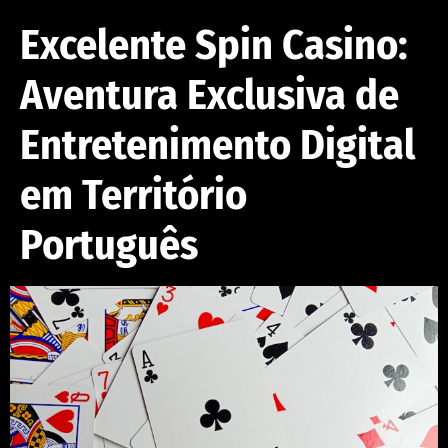
Excelente Spin Casino:
Aventura Exclusiva de
Entretenimento Digital
em Território
Português