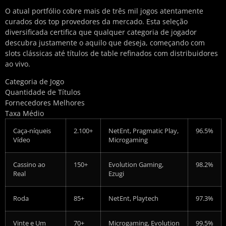
O atual portfólio cobre mais de três mil jogos atentamente
curados dos top provedores da mercado. Esta seleção
diversificada certifica que qualquer categoria de jogador
descubra justamente o aquilo que deseja, começando com
slots clássicas até títulos de table refinados com distribuidores
ao vivo.
Categoria de Jogo
Quantidade de Títulos
Fornecedores Melhores
Taxa Médio
Caça-níqueis
2.100+
NetEnt, Pragmatic Play,
96.5%
Vídeo
Microgaming
Cassino ao
150+
Evolution Gaming,
98.2%
Real
Ezugi
Roda
85+
NetEnt, Playtech
97.3%
Vinte e Um
70+
Microgaming, Evolution
99.5%