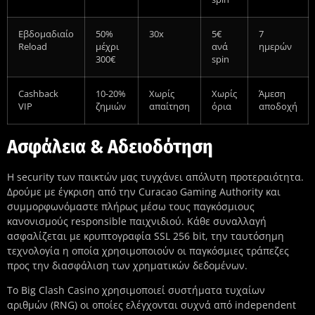
Εβδομαδιαίο
50%
30x
5€
7
Reload
μέχρι
ανά
ημερών
300€
spin
Cashback
10-20%
Χωρίς
Χωρίς
Άμεση
VIP
ζημιών
απαίτηση
όρια
αποδοχή
Ασφάλεια & Αδειοδότηση
Η security των παικτών μας τυγχάνει απόλυτη προτεραιότητα.
Δρούμε με έγκριση από την Curacao Gaming Authority και
συμμορφωνόμαστε πλήρως μέσω τους παγκόσμιους
κανονισμούς responsible παιχνιδιού. Κάθε συναλλαγή
ασφαλίζεται με κρυπτογραφία SSL 256 bit, την ταυτόσημη
τεχνολογία η οποία χρησιμοποιούν οι παγκόσμιες τράπεζες
προς την διασφάλιση των χρηματικών δεδομένων.
Το Big Clash Casino χρησιμοποιεί συστήματα τυχαίων
αριθμών (RNG) οι οποίες ελέγχονται συχνά από independent