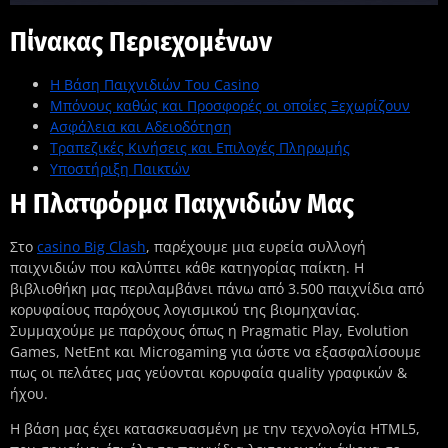
Πίνακας Περιεχομένων
Η Βάση Παιχνιδιών Του Casino
Μπόνους καθώς και Προσφορές οι οποίες Ξεχωρίζουν
Ασφάλεια και Αδειοδότηση
Τραπεζικές Κινήσεις και Επιλογές Πληρωμής
Υποστήριξη Παικτών
Η Πλατφόρμα Παιχνιδιών Μας
Στο
casino Big Clash
, παρέχουμε μια ευρεία συλλογή
παιχνιδιών που καλύπτει κάθε κατηγορίας παίκτη. Η
βιβλιοθήκη μας περιλαμβάνει πάνω από 3.500 παιχνίδια από
κορυφαίους παρόχους λογισμικού της βιομηχανίας.
Συμμαχούμε με παρόχους όπως η Pragmatic Play, Evolution
Games, NetEnt και Microgaming για ώστε να εξασφαλίσουμε
πως οι πελάτες μας γεύονται κορυφαία quality γραφικών &
ήχου.
Η βάση μας έχει κατασκευασμένη με την τεχνολογία HTML5,