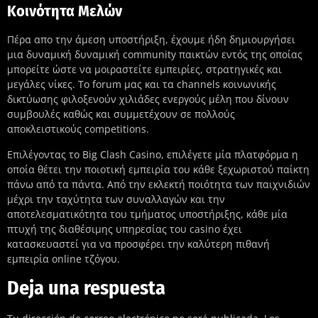
Κοινότητα Μελών
Πέρα απο την άμεση υποστήριξη, έχουμε ήδη δημιουργήσει
μια δυναμική δυναμική community παικτών εντός της οποίας
μπορείτε ώστε να μοιραστείτε εμπειρίες, στρατηγικές και
μεγάλες νίκες. Το forum μας και τα channels κοινωνικής
δικτύωσης φιλοξενούν χιλιάδες ενεργούς μέλη που δίνουν
συμβουλές καθώς και συμμετέχουν σε πολλούς
αποκλειστικούς competitions.
Επιλέγοντας το Big Clash Casino, επιλέγετε μία πλατφόρμα η
οποία θέτει την ποιοτική εμπειρία του κάθε ξεχωριστού παίκτη
πάνω από τα πάντα. Από την εκλεκτή ποιότητα των παιχνιδιών
μέχρι την ταχύτητα των συναλλαγών και την
αποτελεσματικότητα του τμήματος υποστήριξης, κάθε μία
πτυχή της διαθέσιμης υπηρεσίας του casino έχει
κατασκευαστεί για να προσφέρει την καλύτερη πιθανή
εμπειρία online τζόγου.
Deja una respuesta