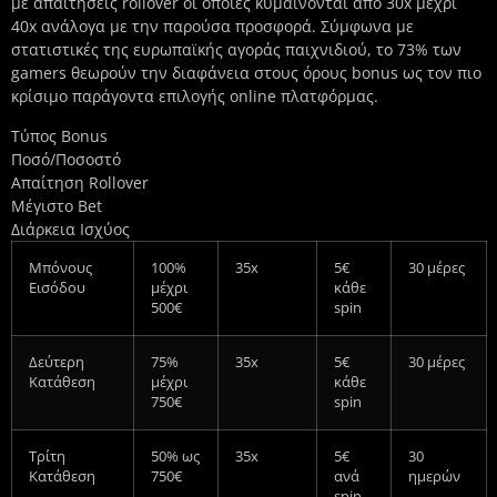
με απαιτήσεις rollover οι οποίες κυμαίνονται απο 30x μέχρι
40x ανάλογα με την παρούσα προσφορά. Σύμφωνα με
στατιστικές της ευρωπαϊκής αγοράς παιχνιδιού, το 73% των
gamers θεωρούν την διαφάνεια στους όρους bonus ως τον πιο
κρίσιμο παράγοντα επιλογής online πλατφόρμας.
Τύπος Bonus
Ποσό/Ποσοστό
Απαίτηση Rollover
Μέγιστο Bet
Διάρκεια Ισχύος
Μπόνους
100%
35x
5€
30 μέρες
Εισόδου
μέχρι
κάθε
500€
spin
Δεύτερη
75%
35x
5€
30 μέρες
Κατάθεση
μέχρι
κάθε
750€
spin
Τρίτη
50% ως
35x
5€
30
Κατάθεση
750€
ανά
ημερών
spin