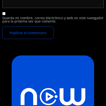
Guarda mi nombre, correo electrónico y web en este navegador
para la próxima vez que comente.