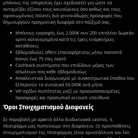
μπόνους της υπηρεσίας έχει σχεδιαστεί για ώστε να
ανταμείβει εξίσου τους καινούριους όσο καθώς και τους
αφοσιωμένους παίκτες διά γενναιόδωρες προσφορές που
δημιουργούν πραγματική διαφορά στο παίξιμό σας.
Μπόνους εγγραφής έως 2.000€ συν 200 επιπλέον δωρεάν
spins κατανεμημένα κατά τις τρεις εναρκτήριες
καταθέσεις
Εβδομαδιαίες offers επαναφόρτισης μέσω ποσοστά
bonus έως 75 τοις εκατό
Cashback συστήματα που επιδίδουν μέρος των
απωλειών σας κάθε εβδομαδιαίως
Αποκλειστικά διαγωνισμοί με συγκεντρωτικά έπαθλα που
ξεπερνούν τα συνολικά 50.000€ ανά μήνα
VIP σχέδιο πιστότητας μαζί με προσωποποιημένες
προσφορές και προσωπικό account υπεύθυνο
Όροι Στοιχηματισμού Διαφανείς
Σε παραβολή με αρκετά άλλα διαδικτυακά casinos, η
πλατφόρμα μας πιστεύουμε στη διαφάνεια. Οι προϋποθέσεις
στοιχηματισμού της πλατφόρμας είναι κρυστάλλινοι και fair,