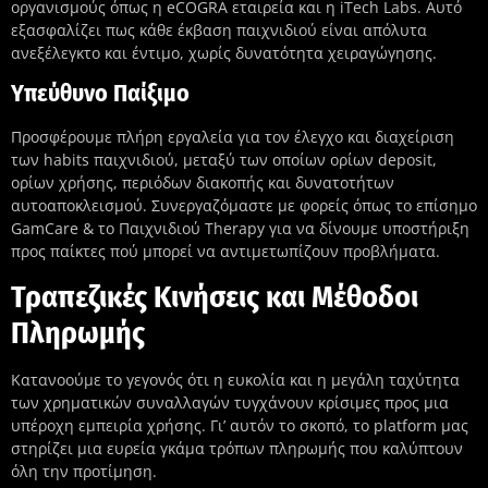
οργανισμούς όπως η eCOGRA εταιρεία και η iTech Labs. Αυτό
εξασφαλίζει πως κάθε έκβαση παιχνιδιού είναι απόλυτα
ανεξέλεγκτο και έντιμο, χωρίς δυνατότητα χειραγώγησης.
Υπεύθυνο Παίξιμο
Προσφέρουμε πλήρη εργαλεία για τον έλεγχο και διαχείριση
των habits παιχνιδιού, μεταξύ των οποίων ορίων deposit,
ορίων χρήσης, περιόδων διακοπής και δυνατοτήτων
αυτοαποκλεισμού. Συνεργαζόμαστε με φορείς όπως το επίσημο
GamCare & το Παιχνιδιού Therapy για να δίνουμε υποστήριξη
προς παίκτες πού μπορεί να αντιμετωπίζουν προβλήματα.
Τραπεζικές Κινήσεις και Μέθοδοι
Πληρωμής
Κατανοούμε το γεγονός ότι η ευκολία και η μεγάλη ταχύτητα
των χρηματικών συναλλαγών τυγχάνουν κρίσιμες προς μια
υπέροχη εμπειρία χρήσης. Γι’ αυτόν το σκοπό, το platform μας
στηρίζει μια ευρεία γκάμα τρόπων πληρωμής που καλύπτουν
όλη την προτίμηση.