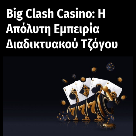
Big Clash Casino: Η
Απόλυτη Εμπειρία
Διαδικτυακού Τζόγου