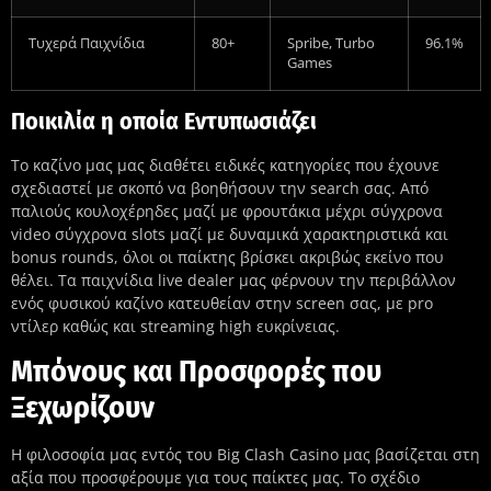
Τυχερά Παιχνίδια
80+
Spribe, Turbo
96.1%
Games
Ποικιλία η οποία Εντυπωσιάζει
Το καζίνο μας μας διαθέτει ειδικές κατηγορίες που έχουνε
σχεδιαστεί με σκοπό να βοηθήσουν την search σας. Από
παλιούς κουλοχέρηδες μαζί με φρουτάκια μέχρι σύγχρονα
video σύγχρονα slots μαζί με δυναμικά χαρακτηριστικά και
bonus rounds, όλοι οι παίκτης βρίσκει ακριβώς εκείνο που
θέλει. Τα παιχνίδια live dealer μας φέρνουν την περιβάλλον
ενός φυσικού καζίνο κατευθείαν στην screen σας, με pro
ντίλερ καθώς και streaming high ευκρίνειας.
Μπόνους και Προσφορές που
Ξεχωρίζουν
Η φιλοσοφία μας εντός του Big Clash Casino μας βασίζεται στη
αξία που προσφέρουμε για τους παίκτες μας. Το σχέδιο