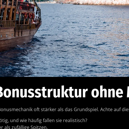
e Bonusstruktur ohne
Bonusmechanik oft stärker als das Grundspiel. Achte auf die
ötig, und wie häufig fallen sie realistisch?
 als zufällige Spitzen.