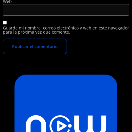
Web
Guarda mi nombre, correo electrónico y web en este navegador
para la próxima vez que comente.