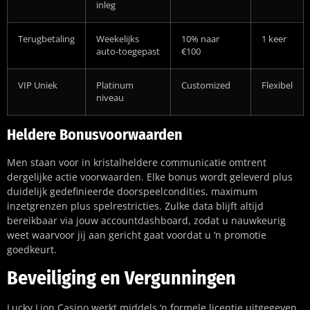
inleg
Terugbetaling
Weekelijks
10% naar
1 keer
auto-toegepast
€100
VIP Uniek
Platinum
Customized
Flexibel
niveau
Heldere Bonusvoorwaarden
Men staan voor in kristalheldere communicatie omtrent
dergelijke actie voorwaarden. Elke bonus wordt geleverd plus
duidelijk gedefinieerde doorspeelcondities, maximum
inzetgrenzen plus spelrestricties. Zulke data blijft altijd
bereikbaar via jouw accountdashboard, zodat u nauwkeurig
weet waarvoor jij aan gericht gaat voordat u ‘n promotie
goedkeurt.
Beveiliging en Vergunningen
Lucky Lion Casino werkt middels ‘n formele licentie uitgegeven