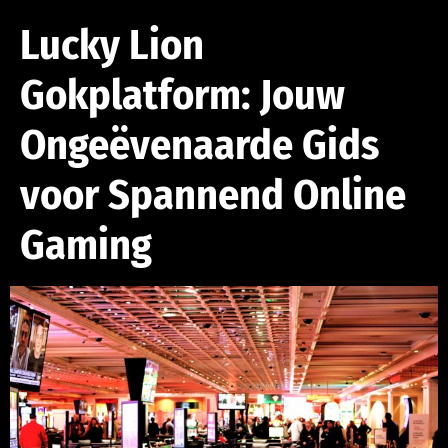
Lucky Lion
Gokplatform: Jouw
Ongeëvenaarde Gids
voor Spannend Online
Gaming