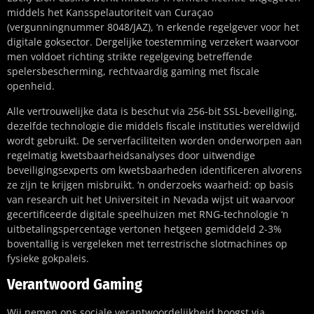
middels het Kansspelautoriteit van Curaçao
(vergunningnummer 8048/JAZ), ‘n erkende regelgever voor het
digitale goksector. Dergelijke toestemming verzekert waarvoor
men voldoet richting strikte regelgeving betreffende
spelersbescherming, rechtvaardig gaming met fiscale
openheid.
Alle vertrouwelijke data is beschut via 256-bit SSL-beveiliging,
dezelfde technologie die middels fiscale instituties wereldwijd
wordt gebruikt. De serverfaciliteiten worden onderworpen aan
regelmatig kwetsbaarheidsanalyses door uitwendige
beveiligingsexperts om kwetsbaarheden identificeren alvorens
ze zijn te krijgen misbruikt. ‘n onderzoeks waarheid: op basis
van research uit het Universiteit in Nevada wijst uit waarvoor
gecertificeerde digitale speelhuizen met RNG-technologie ‘n
uitbetalingspercentage vertonen hetgeen gemiddeld 2-3%
boventallig is vergeleken met terrestrische slotmachines op
fysieke gokpaleis.
Verantwoord Gaming
Wij nemen ons sociale verantwoordelijkheid hoogst via