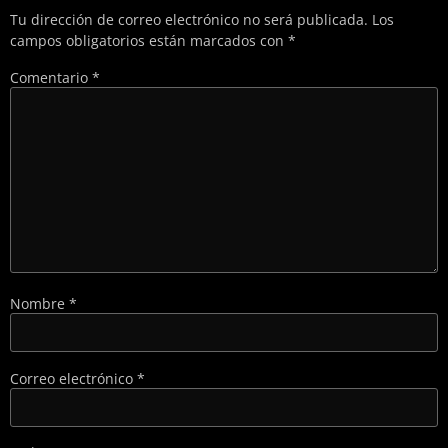
Tu dirección de correo electrónico no será publicada.
Los
campos obligatorios están marcados con
*
Comentario
*
Nombre
*
Correo electrónico
*