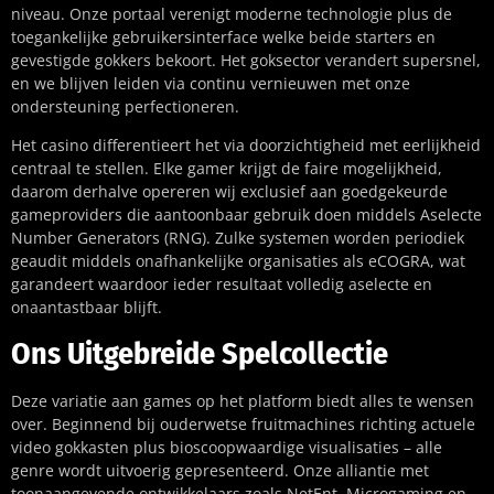
niveau. Onze portaal verenigt moderne technologie plus de
toegankelijke gebruikersinterface welke beide starters en
gevestigde gokkers bekoort. Het goksector verandert supersnel,
en we blijven leiden via continu vernieuwen met onze
ondersteuning perfectioneren.
Het casino differentieert het via doorzichtigheid met eerlijkheid
centraal te stellen. Elke gamer krijgt de faire mogelijkheid,
daarom derhalve opereren wij exclusief aan goedgekeurde
gameproviders die aantoonbaar gebruik doen middels Aselecte
Number Generators (RNG). Zulke systemen worden periodiek
geaudit middels onafhankelijke organisaties als eCOGRA, wat
garandeert waardoor ieder resultaat volledig aselecte en
onaantastbaar blijft.
Ons Uitgebreide Spelcollectie
Deze variatie aan games op het platform biedt alles te wensen
over. Beginnend bij ouderwetse fruitmachines richting actuele
video gokkasten plus bioscoopwaardige visualisaties – alle
genre wordt uitvoerig gepresenteerd. Onze alliantie met
toonaangevende ontwikkelaars zoals NetEnt, Microgaming en