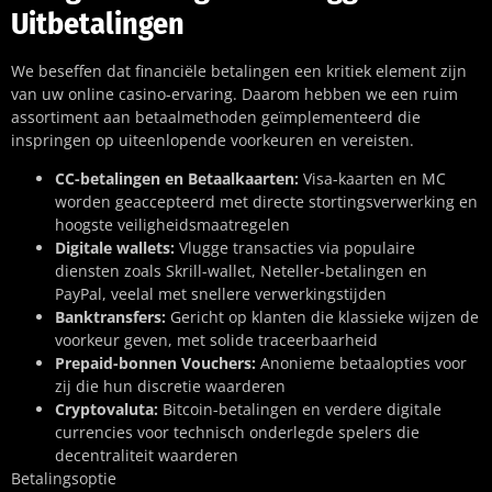
Uitbetalingen
We beseffen dat financiële betalingen een kritiek element zijn
van uw online casino-ervaring. Daarom hebben we een ruim
assortiment aan betaalmethoden geïmplementeerd die
inspringen op uiteenlopende voorkeuren en vereisten.
CC-betalingen en Betaalkaarten:
Visa-kaarten en MC
worden geaccepteerd met directe stortingsverwerking en
hoogste veiligheidsmaatregelen
Digitale wallets:
Vlugge transacties via populaire
diensten zoals Skrill-wallet, Neteller-betalingen en
PayPal, veelal met snellere verwerkingstijden
Banktransfers:
Gericht op klanten die klassieke wijzen de
voorkeur geven, met solide traceerbaarheid
Prepaid-bonnen Vouchers:
Anonieme betaalopties voor
zij die hun discretie waarderen
Cryptovaluta:
Bitcoin-betalingen en verdere digitale
currencies voor technisch onderlegde spelers die
decentraliteit waarderen
Betalingsoptie