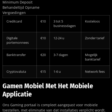
Minimum Deposit
Behandeltijd Opname
Vergoedingen
Creditcard
€10
3 tot 5
Kosteloos
businessdagen
Digitale
€10
12-24 u
Zonder tarief
portemonnees
Banktransfer
€20
3-7 dagen
Mogelijk
banktarief
Cryptovaluta
€15
1-6 u
Network fees
Gamen Mobiel Met Het Mobiele
Applicatie
Ons Gaming portaal is compleet aangepast voor mobiele
toestellen, met eliminatie van dat installaties verplicht wordt.