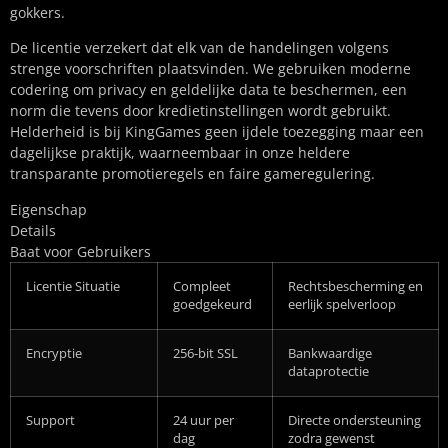
gokkers.
De licentie verzekert dat elk van de handelingen volgens
strenge voorschriften plaatsvinden. We gebruiken moderne
codering om privacy en geldelijke data te beschermen, een
norm die tevens door kredietinstellingen wordt gebruikt.
Helderheid is bij KingGames geen ijdele toezegging maar een
dagelijkse praktijk, waarneembaar in onze heldere
transparante promotieregels en faire gameregulering.
Eigenschap
Details
Baat voor Gebruikers
Licentie Situatie
Compleet
Rechtsbescherming en
goedgekeurd
eerlijk spelverloop
Encryptie
256-bit SSL
Bankwaardige
dataprotectie
Support
24 uur per
Directe ondersteuning
dag
zodra gewenst