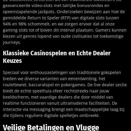
geavanceerde video-slots met talrijke bonusrondes en
opeenstapelende jackpots. Onderzoeken bewijzen aan hoe de
gemiddelde Return to Speler (RTP) van digitale slots tussen
94% en 98% schommelt, en we zorgen ervoor dat al onze
gaming slots tot of boven dit interval plaatsen. Gamers kunnen
kiezen uit genres lopend van oude civilisaties tot toekomstige
journeys.
Klassieke Casinospelen en Echte Dealer
Keuzes
Speciaal voor enthousiastelingen van traditionele gokspelen
bieden we diverse varianten van eenentwinting, het
roulettewiel, baccaratspel en pokergames. De live dealer sectie
biedt de echte speelhuis-sfeer rechtstreeks naar jouw
beeldscherm, met vaardige dealers die door middel van
realtime functioneren vanuit ultramoderne faciliteiten. De
interactie via messaging brengt een maatschappelijke laag bij
die tijdens reguliere digitale spelletjes ontbreekt.
Veilige Betalingen en Vlugge