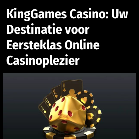
KingGames Casino: Uw
Destinatie voor
Eersteklas Online
Casinoplezier