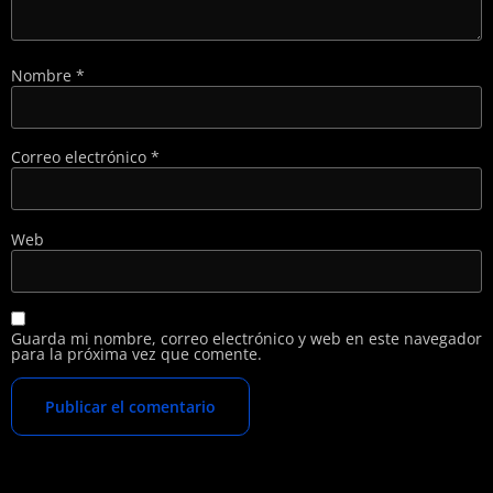
Nombre
*
Correo electrónico
*
Web
Guarda mi nombre, correo electrónico y web en este navegador
para la próxima vez que comente.