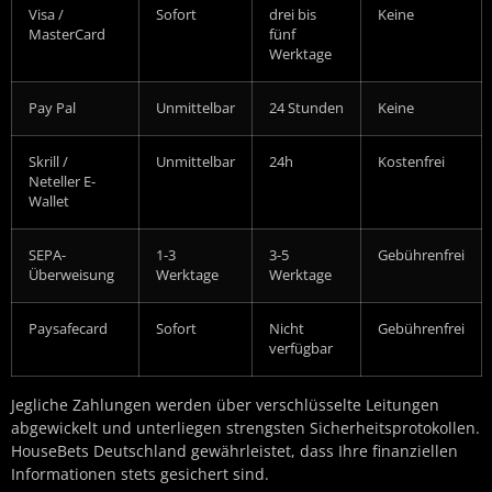
Visa /
Sofort
drei bis
Keine
MasterCard
fünf
Werktage
Pay Pal
Unmittelbar
24 Stunden
Keine
Skrill /
Unmittelbar
24h
Kostenfrei
Neteller E-
Wallet
SEPA-
1-3
3-5
Gebührenfrei
Überweisung
Werktage
Werktage
Paysafecard
Sofort
Nicht
Gebührenfrei
verfügbar
Jegliche Zahlungen werden über verschlüsselte Leitungen
abgewickelt und unterliegen strengsten Sicherheitsprotokollen.
HouseBets Deutschland gewährleistet, dass Ihre finanziellen
Informationen stets gesichert sind.