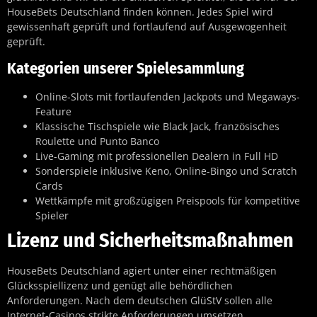
HouseBets Deutschland finden können. Jedes Spiel wird
gewissenhaft geprüft und fortlaufend auf Ausgewogenheit
geprüft.
Kategorien unserer Spielesammlung
Online-Slots mit fortlaufenden Jackpots und Megaways-
Feature
Klassische Tischspiele wie Black Jack, französisches
Roulette und Punto Banco
Live-Gaming mit professionellen Dealern in Full HD
Sonderspiele inklusive Keno, Online-Bingo und Scratch
Cards
Wettkämpfe mit großzügigen Preispools für kompetitive
Spieler
Lizenz und Sicherheitsmaßnahmen
HouseBets Deutschland agiert unter einer rechtmäßigen
Glücksspiellizenz und genügt alle behördlichen
Anforderungen. Nach dem deutschen GlüStV sollen alle
Internet-Casinos strikte Anforderungen umsetzen,