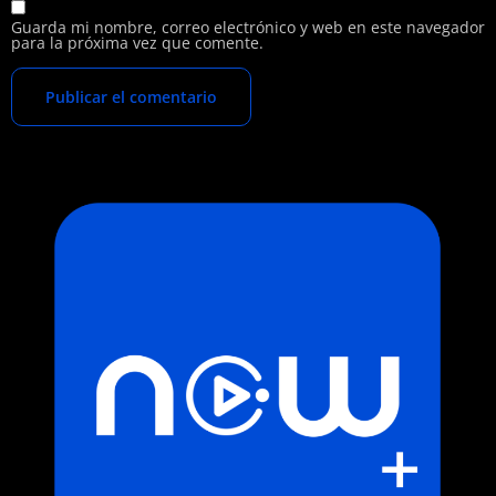
Guarda mi nombre, correo electrónico y web en este navegador
para la próxima vez que comente.