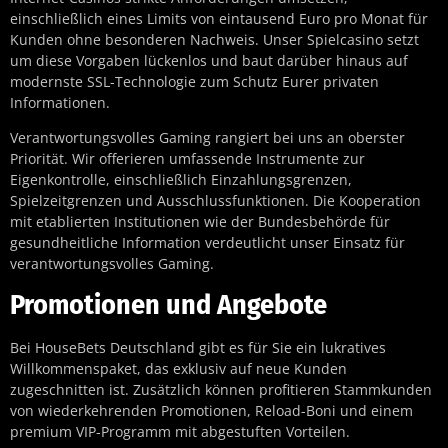
einschließlich eines Limits von eintausend Euro pro Monat für
Kunden ohne besonderen Nachweis. Unser Spielcasino setzt
um diese Vorgaben lückenlos und baut darüber hinaus auf
modernste SSL-Technologie zum Schutz Eurer privaten
Informationen.
Verantwortungsvolles Gaming rangiert bei uns an oberster
Priorität. Wir offerieren umfassende Instrumente zur
Eigenkontrolle, einschließlich Einzahlungsgrenzen,
Spielzeitgrenzen und Ausschlussfunktionen. Die Kooperation
mit etablierten Institutionen wie der Bundesbehörde für
gesundheitliche Information verdeutlicht unser Einsatz für
verantwortungsvolles Gaming.
Promotionen und Angebote
Bei HouseBets Deutschland gibt es für Sie ein lukratives
Willkommenspaket, das exklusiv auf neue Kunden
zugeschnitten ist. Zusätzlich können profitieren Stammkunden
von wiederkehrenden Promotionen, Reload-Boni und einem
premium VIP-Programm mit abgestuften Vorteilen.