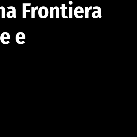
a Frontiera
e e