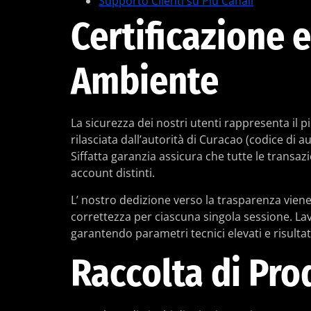
Supporto Clienti su Più Canali
Certificazione 
Ambiente
La sicurezza dei nostri utenti rappresenta il 
rilasciata dall’autorità di Curacao (codice di
Siffatta garanzia assicura che tutte le transaz
account distinti.
L’ nostro dedizione verso la trasparenza viene 
correttezza per ciascuna singola sessione. La
garantendo parametri tecnici elevati e risultati
Raccolta di Pro