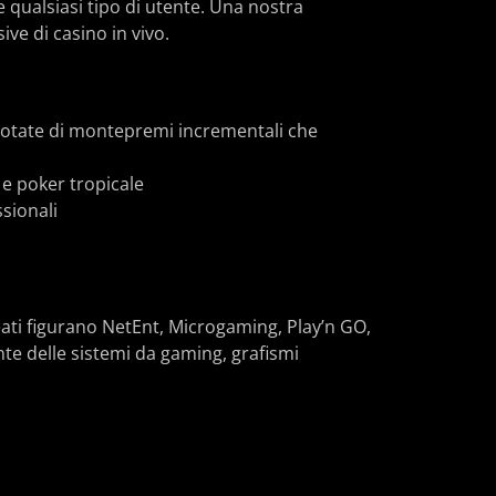
e qualsiasi tipo di utente. Una nostra
ive di casino in vivo.
, dotate di montepremi incrementali che
 e poker tropicale
ssionali
eati figurano NetEnt, Microgaming, Play’n GO,
nte delle sistemi da gaming, grafismi