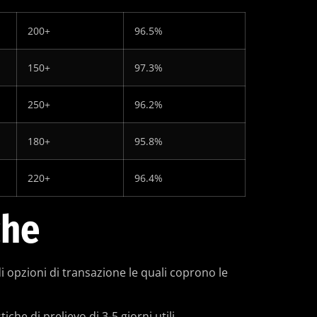
200+
96.5%
150+
97.3%
250+
96.2%
180+
95.8%
220+
96.4%
che
 opzioni di transazione le quali coprono le
che di prelievo di 3-5 giorni utili