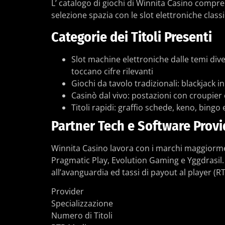
L’ catalogo di giochi di Winnita Casino compre
selezione spazia con le slot elettroniche classic
Categorie dei Titoli Presenti
Slot machine elettroniche dalle temi div
toccano cifre rilevanti
Giochi da tavolo tradizionali: blackjack 
Casinò dal vivo: postazioni con croupier e
Titoli rapidi: graffio schede, keno, bingo
Partner Tech e Software Provi
Winnita Casino lavora con i marchi maggiormen
Pragmatic Play, Evolution Gaming e Yggdrasil. 
all’avanguardia ed tassi di payout al player (R
Provider
Specializzazione
Numero di Titoli