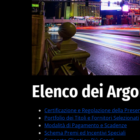
Elenco dei Arg
Certificazione e Regolazione della Prese
Portfolio dei Titoli e Fornitori Selezionati
Modalità di Pagamento e Scadenze
Schema Premi ed Incentivi Speciali