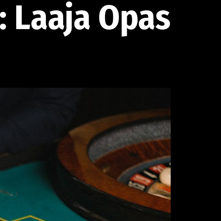
: Laaja Opas