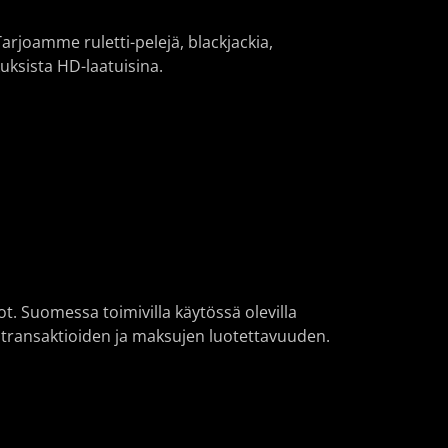
rjoamme ruletti-pelejä, blackjackia,
kuksista HD-laatuisina.
. Suomessa toimivilla käytössä olevilla
a transaktioiden ja maksujen luotettavuuden.