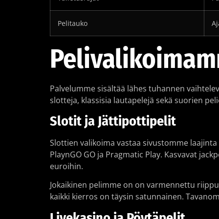
Pelitauko
Aj
Pelivalikoima
Palvelumme sisältää lähes tuhannen vaihteleva
slotteja, klassisia lautapelejä sekä suorien pe
Slotit ja Jättipottipelit
Slottien valikoima vastaa sivustomme laajinta 
PlaynGO GO ja Pragmatic Play. Kasvavat jackpo
euroihin.
Jokaikinen pelimme on on varmennettu riippu
kaikki kierros on täysin satunnainen. Tavanomai
Livekasino ja Pöytäpelit