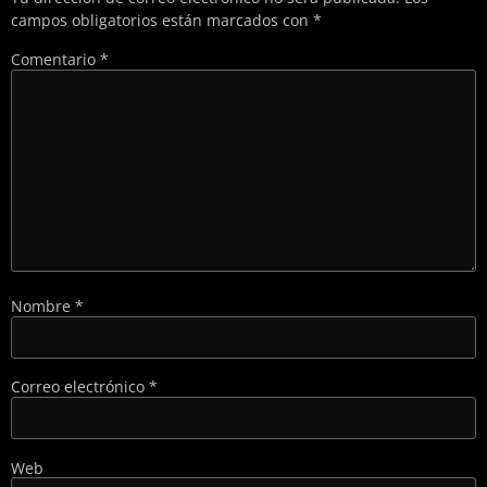
campos obligatorios están marcados con
*
Comentario
*
Nombre
*
Correo electrónico
*
Web