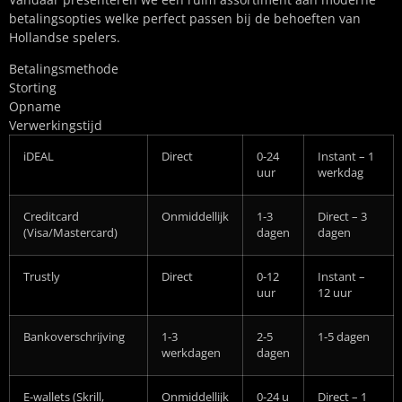
betalingsopties welke perfect passen bij de behoeften van
Hollandse spelers.
Betalingsmethode
Storting
Opname
Verwerkingstijd
iDEAL
Direct
0-24
Instant – 1
uur
werkdag
Creditcard
Onmiddellijk
1-3
Direct – 3
(Visa/Mastercard)
dagen
dagen
Trustly
Direct
0-12
Instant –
uur
12 uur
Bankoverschrijving
1-3
2-5
1-5 dagen
werkdagen
dagen
E-wallets (Skrill,
Onmiddellijk
0-24 u
Direct – 1