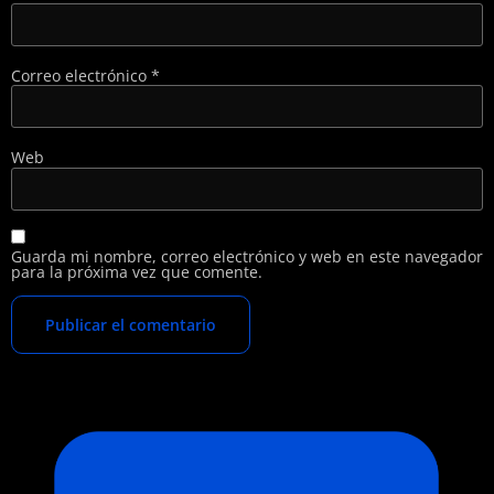
Correo electrónico
*
Web
Guarda mi nombre, correo electrónico y web en este navegador
para la próxima vez que comente.