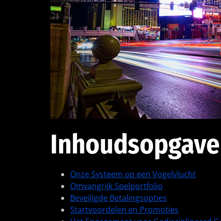
Inhoudsopgave
Onze Systeem op een Vogelvlucht
Omvangrijk Spelportfolio
Beveiligde Betalingsopties
Startvoordelen en Promoties