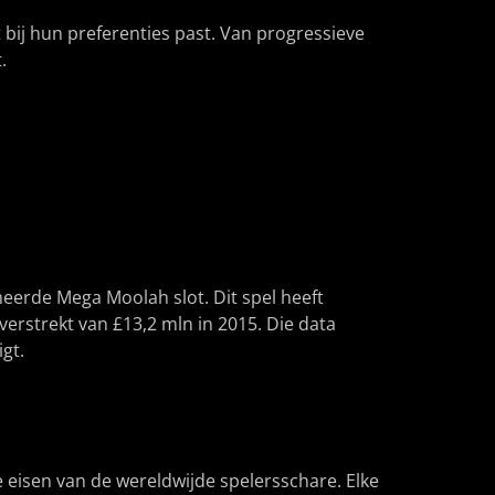
t bij hun preferenties past. Van progressieve
.
erde Mega Moolah slot. Dit spel heeft
verstrekt van £13,2 mln in 2015. Die data
gt.
eisen van de wereldwijde spelersschare. Elke