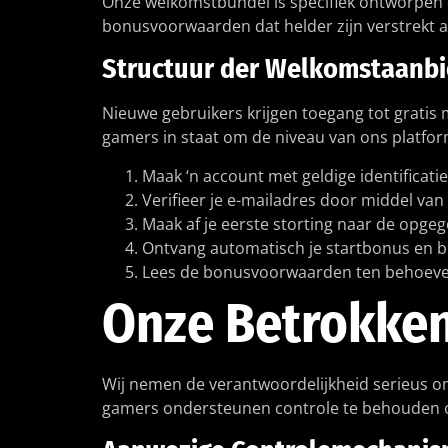
Onze welkomstbundel is specifiek ontworpen 
bonusvoorwaarden dat helder zijn verstrekt 
Structuur der Welkomstaanbi
Nieuwe gebruikers krijgen toegang tot gratis 
gamers in staat om de niveau van ons platfor
Maak ‘n account met geldige identificat
Verifieer je e-mailadres door middel van
Maak af je eerste storting naar de op
Ontvang automatisch je startbonus en b
Lees de bonusvoorwaarden ten behoeve v
Onze Betrokken
Wij nemen de verantwoordelijkheid serieus o
gamers ondersteunen controle te behouden 