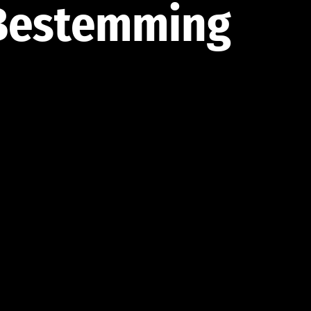
 Bestemming