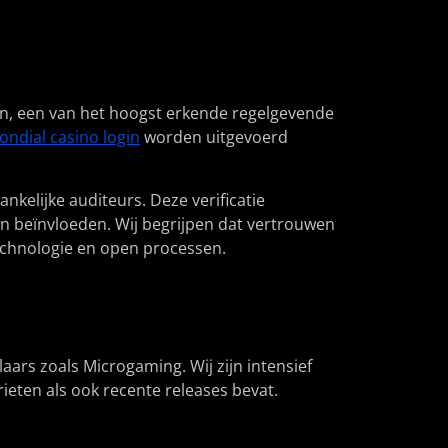
on, een van het hoogst erkende regelgevende
ndial casino login
worden uitgevoerd
elijke auditeurs. Deze verificatie
kan beïnvloeden. Wij begrijpen dat vertrouwen
technologie en open processen.
ars zoals Microgaming. Wij zijn intensief
ieten als ook recente releases bevat.