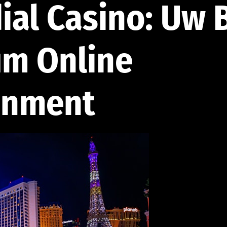
ial Casino: Uw
um Online
inment