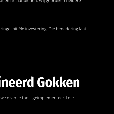
steem te aanbieden. Wij gebruiken heldere
nge initiële investering. Die benadering laat
lineerd Gokken
 we diverse tools geïmplementeerd die