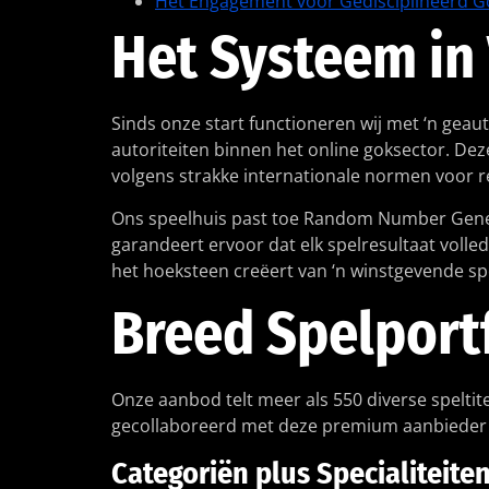
Het Engagement voor Gedisciplineerd 
Het Systeem in
Sinds onze start functioneren wij met ‘n ge
autoriteiten binnen het online goksector. De
volgens strakke internationale normen voor r
Ons speelhuis past toe Random Number Generat
garandeert ervoor dat elk spelresultaat volle
het hoeksteen creëert van ‘n winstgevende sp
Breed Spelport
Onze aanbod telt meer als 550 diverse speltit
gecollaboreerd met deze premium aanbieder om
Categoriën plus Specialiteite