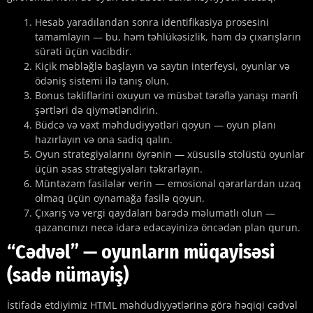
Hesab yaradılandan sonra identifikasiya prosesini
tamamlayın — bu, həm təhlükəsizlik, həm də çıxarışların
sürəti üçün vacibdir.
Kiçik məbləğlə başlayın və saytın interfeysi, oyunlar və
ödəniş sistemi ilə tanış olun.
Bonus təkliflərini oxuyun və müsbət tərəflə yanaşı mənfi
şərtləri də qiymətləndirin.
Büdcə və vaxt məhdudiyyətləri qoyun — oyun planı
hazırlayın və ona sadiq qalın.
Oyun strategiyalarını öyrənin — xüsusilə stolüstü oyunlar
üçün əsas strategiyaları təkrarlayın.
Müntəzəm fasilələr verin — emosional qərarlardan uzaq
olmaq üçün oynamağa fasilə qoyun.
Çıxarış və vergi qaydaları barədə məlumatlı olun —
qazancınızı necə idarə edəcəyinizə öncədən plan qurun.
“Cədvəl” — oyunların müqayisəsi
(sadə nümayiş)
İstifadə etdiyimiz HTML məhdudiyyətlərinə görə həqiqi cədvəl