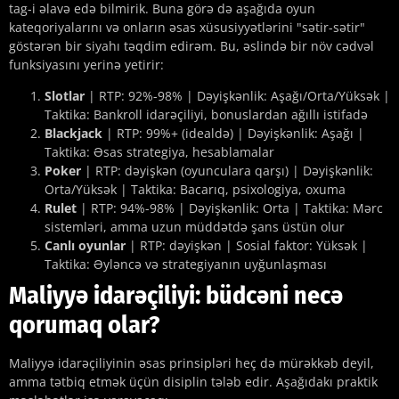
tag-i əlavə edə bilmirik. Buna görə də aşağıda oyun
kateqoriyalarını və onların əsas xüsusiyyətlərini "sətir-sətir"
göstərən bir siyahı təqdim edirəm. Bu, əslində bir növ cədvəl
funksiyasını yerinə yetirir:
Slotlar
| RTP: 92%-98% | Dəyişkənlik: Aşağı/Orta/Yüksək |
Taktika: Bankroll idarəçiliyi, bonuslardan ağıllı istifadə
Blackjack
| RTP: 99%+ (idealdə) | Dəyişkənlik: Aşağı |
Taktika: Əsas strategiya, hesablamalar
Poker
| RTP: dəyişkən (oyunculara qarşı) | Dəyişkənlik:
Orta/Yüksək | Taktika: Bacarıq, psixologiya, oxuma
Rulet
| RTP: 94%-98% | Dəyişkənlik: Orta | Taktika: Mərc
sistemləri, amma uzun müddətdə şans üstün olur
Canlı oyunlar
| RTP: dəyişkən | Sosial faktor: Yüksək |
Taktika: Əyləncə və strategiyanın uyğunlaşması
Maliyyə idarəçiliyi: büdcəni necə
qorumaq olar?
Maliyyə idarəçiliyinin əsas prinsipləri heç də mürəkkəb deyil,
amma tətbiq etmək üçün disiplin tələb edir. Aşağıdakı praktik