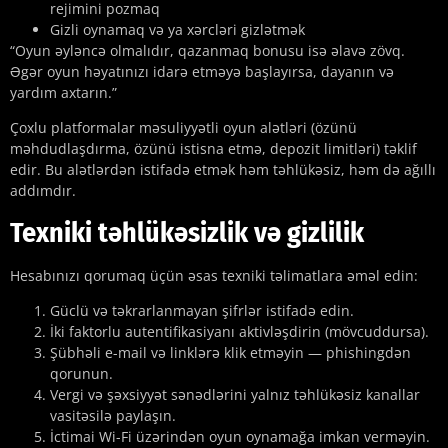
rejimini pozmaq
Gizli oynamaq və ya xərcləri gizlətmək
“Oyun əyləncə olmalıdır, qazanmaq bonusu isə əlavə zövq.
Əgər oyun həyatınızı idarə etməyə başlayırsa, dayanın və
yardım axtarın.”
Çoxlu platformalar məsuliyyətli oyun alətləri (özünü
məhdudlaşdırma, özünü istisna etmə, depozit limitləri) təklif
edir. Bu alətlərdən istifadə etmək həm təhlükəsiz, həm də ağıllı
addımdır.
Texniki təhlükəsizlik və gizlilik
Hesabınızı qorumaq üçün əsas texniki təlimatlara əməl edin:
Güclü və təkrarlanmayan şifrlər istifadə edin.
İki faktorlu autentifikasiyanı aktivləşdirin (mövcuddursa).
Şübhəli e-mail və linklərə klik etməyin — phishingdən
qorunun.
Vergi və şəxsiyyət sənədlərini yalnız təhlükəsiz kanallar
vasitəsilə paylaşın.
İctimai Wi-Fi üzərindən oyun oynamağa imkan verməyin.