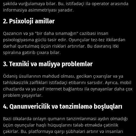
şəkildə vurğulamaya bilər. Bu, istifadəçi ilə operator arasında
informasiya asimmetriyası yaradır.
2. Psixoloji amillər
Qazancın və ya "bir daha sınamağın" cazibəsi insan
psixologiyasına güclü təsir edir. Oyunçular tez-tez itkilərdən
dərhal qurtulmaq üçün riskləri artırırlar. Bu davranış itki
spiralına gətirib çıxara bilər.
3. Texniki və maliyyə problemlər
Ödəniş üsullarının məhdud olması, gecikən çıxarışlar və ya
təhlükəsizlik zəiflikləri istifadəçi etibarını sarsıdır. Ayrıca, mobil
cihazlarda və ya zəif internet bağlantısı ilə oynayanlar daha çox
problem yaşayırlar.
4. Qanunvericilik və tənzimləmə boşluqları
Bəzi ölkələrdə onlayn qumarın tənzimlənməsi aydın olmadığı
üçün oyunçular haqlı hüquqlarını tələb etməkdə çətinlik
çəkirlər. Bu, platformaya qarşı şübhələri artırır və insanları