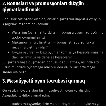
2. Bonusları və promosyonları düzgün
qiymətləndirmək
Bonuslar cazibədar olsa da, onların şərtlərini diqqətlə oxuyun.
Aşağıdakı məqamlar vacibdir:
Wagering (oynama) tələbləri — bonusu çıxarmaq üçün nə
qədər oynamalısınız?
Maksimum mərc limitləri — bonus istifadə edilərkən
necə mərc etmək olar?
Uyğun oyunlar — bəzi oyunlar komissiya hesablanmasına
daxil edilmir və ya daha az hesablanır
Bu şərtləri başa düşmədən bonusu qəbul etmək, əslində sizi
uzun müddətli oynamağa məcbur edə və itkiləri artırmağa
səbəb ola bilər.
3. Məsuliyyətli oyun təcrübəsi qurmaq
Ən vacib mövzulardan biri məsuliyyətli oyun vərdişidir.
Aşağıdakı təkliflərə əməl edin:
Büdcə müəyyənləşdirin və ona riayət edin — aylıq və ya