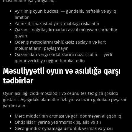
məsləhətlər işə yarayacaq:
Ayırılmış oyun büdcəsi — gündəlik, həftəlik və aylıq
limitlər
Yalnız itirmək istədiyiniz məbləği riskə atın
Qazancı nağdlaşdırmadan əvvəl müəyyən sərhədlər
qoyun
Ödəniş metodlarını təhlükəsiz saxlayın və kart
məlumatlarını paylaşmayın
Qazancdan vergi öhdəliklərini nəzərə alın — yerli
qanunvericiliyə uyğun hərəkət edin
Məsuliyyətli oyun və asılılığa qarşı
tədbirlər
Oyun asılılığı ciddi məsələdir və özünü tez-tez gizli şəkildə
göstərir. Aşağıdakı əlamətləri izləyin və lazım gəldikdə peşəkar
yardım alın:
Mərc miqdarının artması və geri dönməyən alışqanlıq
Öhdəlikləri yerinə yetirməmək (iş, ailə və s.)
Gecə-gündüz oynamağa üstünlük vermək və yuxu