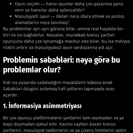
Oyun seçimi — hansı oyunlar daha çox qazanma şansı
verir və hansılar daha əyləncəlidir?
Məsuliyyətli oyun — itkiləri necə idarə etmək və asılılıq
əlamətlərini necə tanımaq?
Bu problemlər ayrı-ayrı görünə bilər, amma real həyatda bir-
biri ilə sıx bağlıdırlar. Məsələn, murəkkəb bonus şərtləri
oyunçunu daha çox oynamağa məcbur edə bilər, bu isə maliyyə
riskini artırır və məsuliyyətsiz oyun vərdişlərinə yol açır.
Problemin səbəbləri: nəyə görə bu
problemlər olur?
İndi isə yuxarıda sadaladığım məsələlərin kökünə enək.
Səbəbləri düzgün anlamaq həll yollarını tapmaqda əsas
açardır.
1. İnformasiya asimmetriyası
Bir çox oyunçu platformaların şərtlərini tam oxumadan və ya
başa düşmədən qəbul edir. Kazino saytları bəzən bonus
şərtlərini, məsuliyyət tədbirlərini və ya çıxarış limitlərini aydın