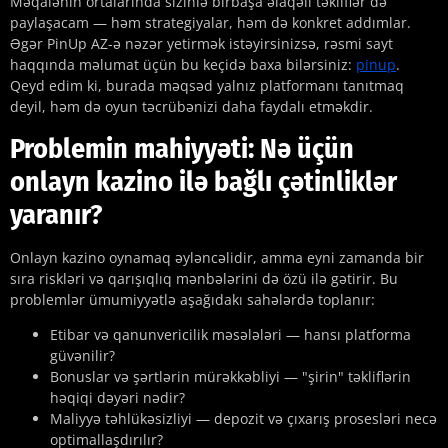
Məqalənin ortalarında sizinlə birbaşa əlaqəli təkliflər də
paylaşacam — həm strategiyalar, həm də konkret addımlar.
Əgər PinUp AZ-ə nəzər yetirmək istəyirsinizsə, rəsmi sayt
haqqında məlumat üçün bu keçidə baxa bilərsiniz:
pinup
.
Qeyd edim ki, burada məqsəd yalnız platformanı tanıtmaq
deyil, həm də oyun təcrübənizi daha faydalı etməkdir.
Problemin mahiyyəti: Nə üçün
onlayn kazino ilə bağlı çətinliklər
yaranır?
Onlayn kazino oynamaq əyləncəlidir, amma eyni zamanda bir
sıra riskləri və qarışıqlıq mənbələrini də özü ilə gətirir. Bu
problemlər ümumiyyətlə aşağıdakı sahələrdə toplanır:
Etibar və qanunvericilik məsələləri — hansı platforma
güvənilir?
Bonuslar və şərtlərin mürəkkəbliyi — "şirin" təkliflərin
həqiqi dəyəri nədir?
Maliyyə təhlükəsizliyi — depozit və çıxarış prosesləri necə
optimallaşdırılır?