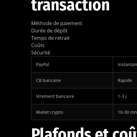
transaction
Méthode de paiement
Durée de dépôt
Temps de retrait
Coûts
Sécurité
PayPal
Instanta
CB bancaire
Rapide
Virement bancaire
1-3 j
Wallet crypto
10-30 mn
Plafonds et coû