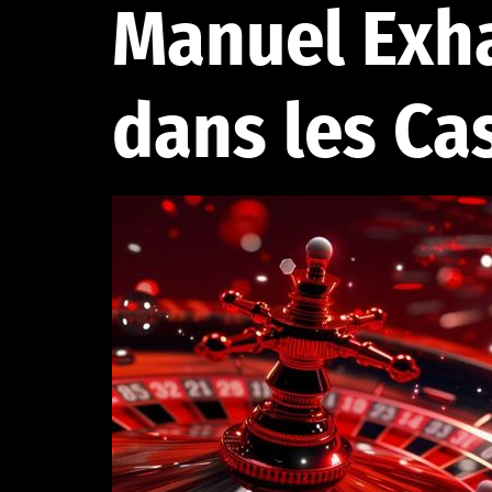
Manuel Exha
dans les Ca