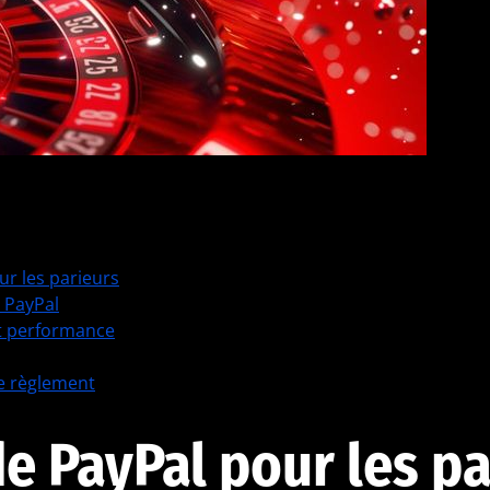
r les parieurs
 PayPal
et performance
e règlement
e PayPal pour les pa