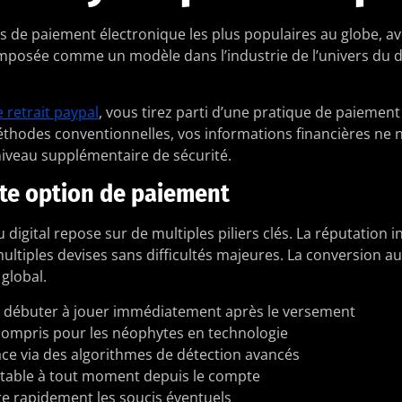
de paiement électronique les plus populaires au globe, avec
mposée comme un modèle dans l’industrie de l’univers du div
e retrait paypal
, vous tirez parti d’une pratique de paiement
thodes conventionnelles, vos informations financières n
 niveau supplémentaire de sécurité.
ette option de paiement
igital repose sur de multiples piliers clés. La réputation i
 multiples devises sans difficultés majeures. La conversion
global.
e débuter à jouer immédiatement après le versement
y compris pour les néophytes en technologie
âce via des algorithmes de détection avancés
ltable à tout moment depuis le compte
re rapidement les soucis éventuels