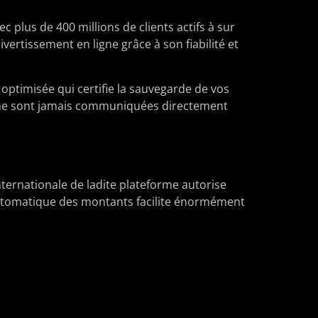
 plus de 400 millions de clients actifs à sur
ertissement en ligne grâce à son fiabilité et
 optimisée qui certifie la sauvegarde de vos
e ne sont jamais communiquées directement
nternationale de ladite plateforme autorise
 automatique des montants facilite énormément