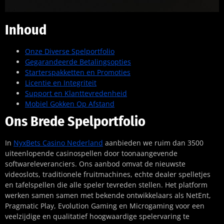
Inhoud
Onze Diverse Spelportfolio
Gegarandeerde Betalingsopties
Starterspakketten en Promoties
Licentie en Integriteit
Support en Klanttevredenheid
Mobiel Gokken Op Afstand
Ons Brede Spelportfolio
In
NyxBets Casino Nederland
aanbieden we ruim dan 3500
uiteenlopende casinospellen door toonaangevende
softwareleveranciers. Ons aanbod omvat de nieuwste
videoslots, traditionele fruitmachines, echte dealer spelletjes
en tafelspellen die alle speler tevreden stellen. Het platform
werken samen samen met bekende ontwikkelaars als NetEnt,
Pragmatic Play, Evolution Gaming en Microgaming voor een
veelzijdige en qualitatief hoogwaardige spelervaring te