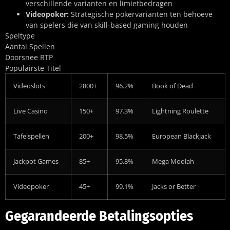
verschillende varianten en limietbedragen
Videopoker:
Strategische pokervarianten ten behoeve
van spelers die van skill-based gaming houden
Speltype
Aantal Spellen
Doorsnee RTP
Populairste Titel
Videoslots
2800+
96.2%
Book of Dead
Live Casino
150+
97.3%
Lightning Roulette
Tafelspellen
200+
98.5%
European Blackjack
Jackpot Games
85+
95.8%
Mega Moolah
Videopoker
45+
99.1%
Jacks or Better
Gegarandeerde Betalingsopties