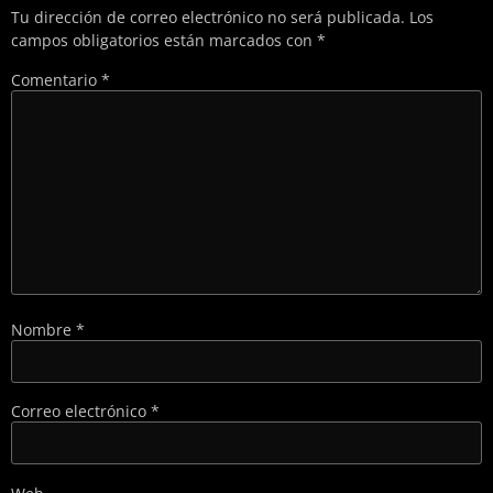
Tu dirección de correo electrónico no será publicada.
Los
campos obligatorios están marcados con
*
Comentario
*
Nombre
*
Correo electrónico
*