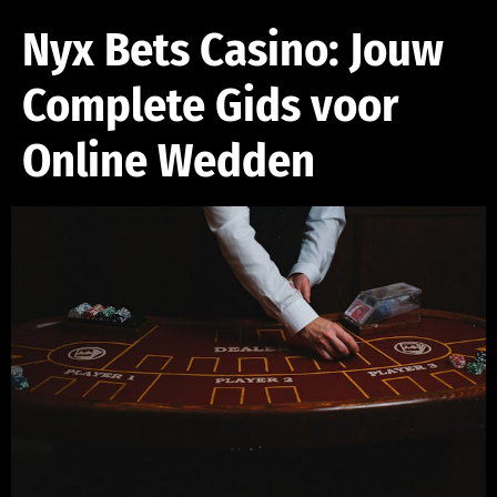
Nyx Bets Casino: Jouw
Complete Gids voor
Online Wedden