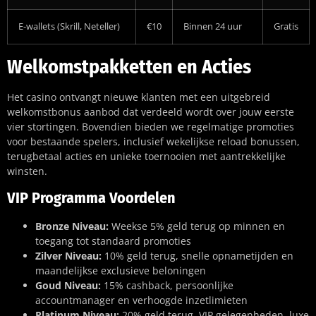
E-wallets (Skrill, Neteller)
€10
Binnen 24 uur
Gratis
Welkomstpakketten en Acties
Het casino ontvangt nieuwe klanten met een uitgebreid
welkomstbonus aanbod dat verdeeld wordt over jouw eerste
vier stortingen. Bovendien bieden we regelmatige promoties
voor bestaande spelers, inclusief wekelijkse reload bonussen,
terugbetaal acties en unieke toernooien met aantrekkelijke
winsten.
VIP Programma Voordelen
Bronze Niveau:
Weekse 5% geld terug op minnen en
toegang tot standaard promoties
Zilver Niveau:
10% geld terug, snelle opnametijden en
maandelijkse exclusieve beloningen
Goud Niveau:
15% cashback, persoonlijke
accountmanager en verhoogde inzetlimieten
Platinum Niveau:
20% geld terug, VIP gelegenheden, luxe