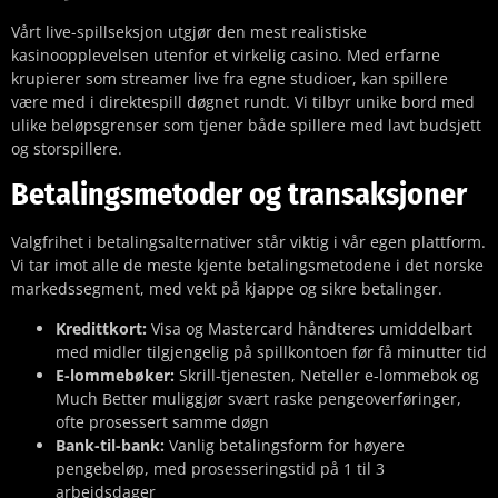
Vårt live-spillseksjon utgjør den mest realistiske
kasinoopplevelsen utenfor et virkelig casino. Med erfarne
krupierer som streamer live fra egne studioer, kan spillere
være med i direktespill døgnet rundt. Vi tilbyr unike bord med
ulike beløpsgrenser som tjener både spillere med lavt budsjett
og storspillere.
Betalingsmetoder og transaksjoner
Valgfrihet i betalingsalternativer står viktig i vår egen plattform.
Vi tar imot alle de meste kjente betalingsmetodene i det norske
markedssegment, med vekt på kjappe og sikre betalinger.
Kredittkort:
Visa og Mastercard håndteres umiddelbart
med midler tilgjengelig på spillkontoen før få minutter tid
E-lommebøker:
Skrill-tjenesten, Neteller e-lommebok og
Much Better muliggjør svært raske pengeoverføringer,
ofte prosessert samme døgn
Bank-til-bank:
Vanlig betalingsform for høyere
pengebeløp, med prosesseringstid på 1 til 3
arbeidsdager