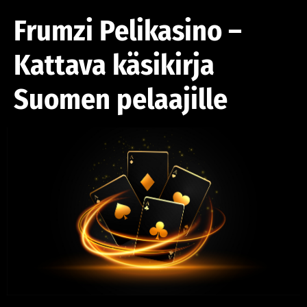
Frumzi Pelikasino –
Kattava käsikirja
Suomen pelaajille