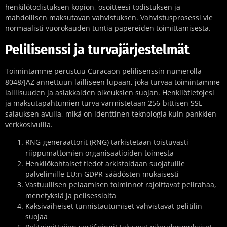
henkilötodistuksen kopion, osoitteesi todistuksen ja
mahdollisen maksutavan vahvistuksen. Vahvistusprosessi vie
normaalisti vuorokauden tuntia papereiden toimittamisesta.
Pelilisenssi ja turvajärjestelmät
Toimintamme perustuu Curacaon pelilisenssin numerolla
8048/JAZ annettuun lailliseen lupaan, joka turvaa toimintamme
laillisuuden ja asiakkaiden oikeuksien suojan. Henkilötietojesi
ja maksutapahtumien turva varmistetaan 256-bittisen SSL-
salauksen avulla, mikä on identtinen teknologia kuin pankkien
verkkosivuilla.
RNG-generaattorit (RNG) tarkistetaan toistuvasti
riippumattomien organisaatioiden toimesta
Henkilökohtaiset tiedot arkistoidaan suojatuille
palvelimille EU:n GDPR-säädösten mukaisesti
Vastuullisen pelaamisen toiminnot rajoittavat pelirahaa,
menetyksiä ja pelisessioita
Kaksivaiheiset tunnistautumiset vahvistavat pelitilin
suojaa