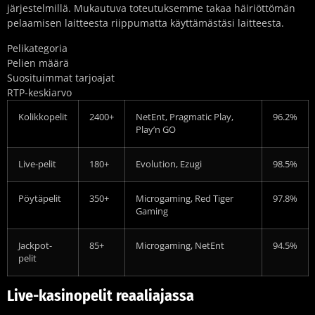
järjestelmillä. Mukautuva toteutuksemme takaa häiriöttömän
pelaamisen laitteesta riippumatta käyttämästäsi laitteesta.
Pelikategoria
Pelien määrä
Suosituimmat tarjoajat
RTP-keskiarvo
Kolikkopelit
2400+
NetEnt, Pragmatic Play,
96.2%
Play’n GO
Live-pelit
180+
Evolution, Ezugi
98.5%
Pöytäpelit
350+
Microgaming, Red Tiger
97.8%
Gaming
Jackpot-
85+
Microgaming, NetEnt
94.5%
pelit
Live-kasinopelit reaaliajassa