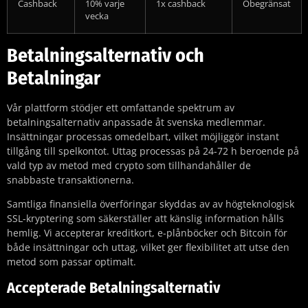
Cashback
10% varje
1x cashback
Obegränsat
vecka
Betalningsalternativ och
Betalningar
Vår plattform stödjer ett omfattande spektrum av
betalningsalternativ anpassade åt svenska medlemmar.
Insättningar processas omedelbart, vilket möjliggör instant
tillgång till spelkontot. Uttag processas på 24-72 h beroende på
vald typ av metod med crypto som tillhandahåller de
snabbaste transaktionerna.
Samtliga finansiella överföringar skyddas av av högteknologisk
SSL-kryptering som säkerställer att känslig information hålls
hemlig. Vi accepterar kreditkort, e-plånböcker och Bitcoin för
både insättningar och uttag, vilket ger flexibilitet att utse den
metod som passar optimalt.
Accepterade Betalningsalternativ