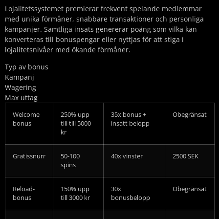
Lojalitetssystemet premierar frekvent spelande medlemmar
med unika förmåner, snabbare transaktioner och personliga
kampanjer. Samtliga insats genererar poäng som vilka kan
konverteras till bonuspengar eller nyttjas för att stiga i
lojalitetsnivåer med ökande förmåner.
Typ av bonus
Kampanj
Wagering
Max uttag
Welcome
250% upp
35x bonus +
Obegränsat
bonus
till till 5000
insatt belopp
kr
Gratissnurr
50-100
40x vinster
2500 SEK
spins
Reload-
150% upp
30x
Obegränsat
bonus
till 3000 kr
bonusbelopp