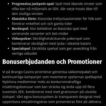
Progressiva Jackpott-spel:
Spel med ökande vinster som
vilka kan nå miljontals av SEK, där varje insats ökar till
den slutliga vinsten
Klassiska Slots:
Klassiska trehjulsautomater för folk som
föredrar enkelhet och och gamla tider
Bordsspel:
Stor kollektion av klassiska spel med
varierande varianter och bet-nivåer
Videopoker:
Skicklighetskrävande pokerspel som
kombinerar skicklighet med lycka i idealisk balans
Specialspel:
Särskilda spelval som ger avveckling från
vanliga utbudet
Bonuserbjudanden och Promotioner
Vi på Brango Casino prioriterar generösa välkomstpaket och
kontinuerliga kampanjer som maximerar spelarnas spelkapital.
Nyblivna medlemmar möts av konkurrenskraftiga
insättningsbonusar som kan sträcka sig ända upp till flera
tusentals SEK, kombinerat med med gratissnurr på utvalda
slotspel. Vårt egna bonussystem är transparent designat med
uppenbara omsättningskrav som presenteras före att aktivera.