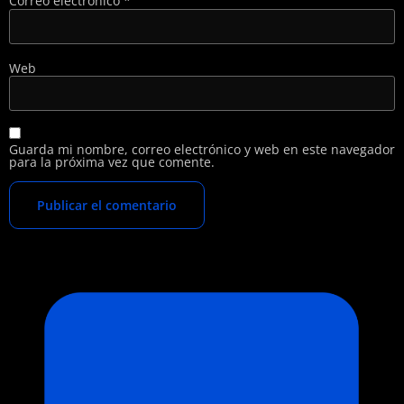
Correo electrónico
*
Web
Guarda mi nombre, correo electrónico y web en este navegador
para la próxima vez que comente.