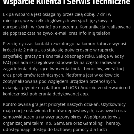
Wsparcie Klienta i Serwis Techniczne
Ekipa wsparcia jest osiągalny przez całą dobę, 7 dni w
miesiącu, we wszelkich głównych wersjach językowych
europejskich, w również po naszemu. Komunikacja realizowana
się poprzez czat na żywo, e-mail oraz infolinię telefon.
Przeciętny czas kontaktu zwrotnego na komunikatorze wynosi
krócej niż 2 minut, co stało się potwierdzone w raporcie
satysfakcji graczy z 1 kwartału obecnego roku. Sekcja wiedzy
FAQ posiada szczegółowe odpowiedzi na często zadawane
zagadnienia dotyczące tworzenia konta, bonusów, weryfikacji
oraz problemów technicznych. Platforma jest w całkowicie
zoptymalizowana pod względem urządzeń przenośnych,
działając płynnie na platformach iOS i Android w oderwaniu od
konieczności pobierania dedykowanej app.
Kontrolowana gra jest priorytet naszych działań. Użytkownicy
mają opcję ustawienia limitów depozytowych, czasowych oraz
samowykluczenia na wyznaczony okres. Współpracujemy z
organizacjami takimi np. GamCare oraz Gambling Therapy,
udostępniając dostęp do fachowej pomocy dla ludzi