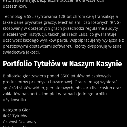
KYC, zapewniając bezpieczne otoczenie dla wszelkich
uczestników.
Technologia SSL szyfrowania 128-bit chroni całą transakcję a
także dane prywatne graczy. Mechanizm liczb losowych (RNG)
stosowany w dostępnych grach przechodzi regularne audyty
niezależnych instytucji, takich jak iTech Labs, co gwarantuje
uczciwość każdego wyników partii. Współpracujemy wyłącznie z
prestiżowymi dostawcami software’u, którzy dysponują własne
świadectwa jakości.
Portfolio Tytułów w Naszym Kasynie
Biblioteka gier zawiera ponad 3500 tytułów od czołowych
producentów przemysłu hazardowej. Gracze mogą wybierać
spośród slotów wideo, gier stołowych, obszaru live casino oraz
zakładów na sport – komplet w ramach jednego profilu
użytkownika.
Kategoria Gier
Ilość Tytułów
Czołowi Dostawcy