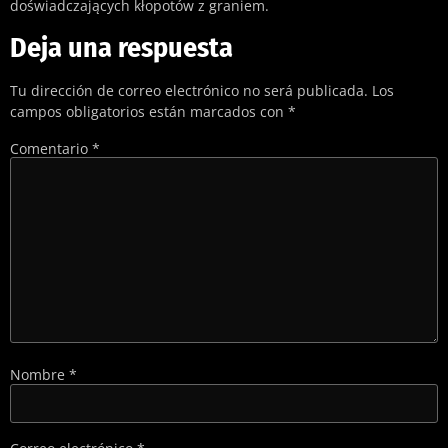
doświadczających kłopotów z graniem.
Deja una respuesta
Tu dirección de correo electrónico no será publicada.
Los
campos obligatorios están marcados con
*
Comentario
*
Nombre
*