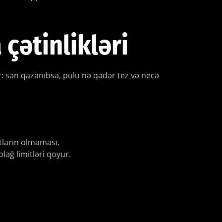
çətinlikləri
r: sən qazanıbsa, pulu nə qədər tez və necə
tların olmaması.
ləğ limitləri qoyur.