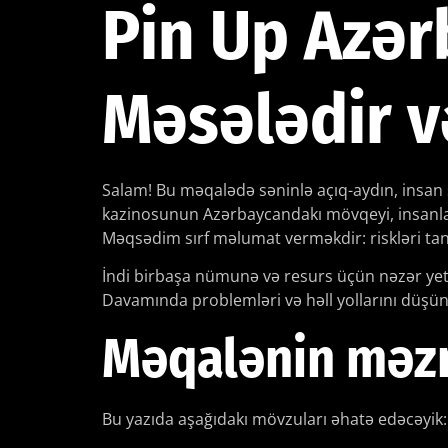
Pin Up Azər
Məsələdir v
Salam! Bu məqalədə səninlə açıq-aydın, insa
kazinosunun Azərbaycandakı mövqeyi, insanları
Məqsədim sırf məlumat verməkdir: riskləri tanı
İndi birbaşa nümunə və resurs üçün nəzər yet
Davamında problemləri və həll yollarını düşün
Məqalənin məz
Bu yazıda aşağıdakı mövzuları əhatə edəcəyik: