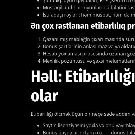
Şəffaflıq: oyun qaydaları, RTP (Return to P
Müstəqil auditlər: oyunların ədalətini tə
İstifadəçi rəyləri: həm müsbət, həm də m
Ən çox rastlanan etibarlılıq p
Qazanılmış məbləğin çıxarılmasında sür
Bonus şərtlərinin anlaşılmaz və ya aldatı
Hesab yoxlaması prosesində uzanan göz
Məxfilik pozuntusu və şəxsi məlumatların
Həll: Etibarlıl
olar
Etibarlılığı ölçmək üçün bir neçə sadə addım v
Saytın lisenziyasını yoxla və onu yayıml
Bonus qaydalarını tam oxu — dönüş tələb