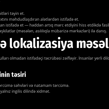
tləri təyin et.
xtını məhdudlaşdıran alətlərdən istifadə et.
n istifadə et — həddən artıq mərc etdiyini hiss etdikdə fasil
şkilatlar (məsələn, asılılıqla mübarizə mərkəzləri) ilə danış.
və lokalizasiya məsəl
lları olmadan istifadəçi təcrübəsi zəifləyir. İnsanlar yerli 
nin təsiri
— tərcümə səhvləri və natamam tərcümə.
alnız ingilis dilində xidmət.