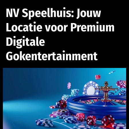
NV Speelhuis: Jouw
Locatie voor Premium
Digitale
Gokentertainment