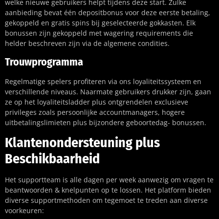
welke nieuwe gebruikers helpt tijdens deze start. Zulke
aanbieding bevat één depositbonus voor deze eerste betaling,
gekoppeld en gratis spins bij geselecteerde gokkasten. Elk
bonussen zijn gekoppeld met wagering requirements die
helder beschreven zijn via de algemene condities.
Trouwprogramma
Regelmatige spelers profiteren via ons loyaliteitssysteem en
verschillende niveaus. Naarmate gebruikers drukker zijn, gaan
ze op het loyaliteitsladder plus ontgrendelen exclusieve
privileges zoals persoonlijke accountmanagers, hogere
uitbetalingslimieten plus bijzondere geboortedag- bonussen.
Klantenondersteuning plus
Beschikbaarheid
Het supportteam is alle dagen per week aanwezig om vragen te
beantwoorden & knelpunten op te lossen. Het platform bieden
diverse supportmethoden om tegemoet te treden aan diverse
voorkeuren: