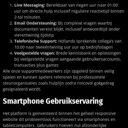
Live Messaging:
Bereikbaar van negen uur naar 01:00
uur om directe hulp inclusief reguliere reactietijd binnen
2-tal minuten
Email Ondersteuning:
Bij complexe vragen waarbij
documenten vereist blijkt, inclusief antwoordtijd onder
vierentwintig tijdstip
Telefonische Support:
Hollands sprekende collega’s van
10:00 naar tweeëntwintig uur uur op bedrijfsdagen
Veelgestelde vragen:
Brede kennisbank en oplossingen
bij veelgestelde vragen aangaande gebruikersaccounts,
transacties plus games
Alle onze supportmedewerkers zijn opgeleid binnen veilig
spelen en kunnen spelers refereren bij professionele
steunorganisaties zoals hulplijn zodra risicovol gokgedrag
gesignaleerd wordt.
Smartphone Gebruikservaring
Het platform is geïnvesteerd binnen het geheel responsive
website dit probleemloos functioneert via smartphones en
tabletcomputers. Gebruikers hoeven nul afzonderlijke