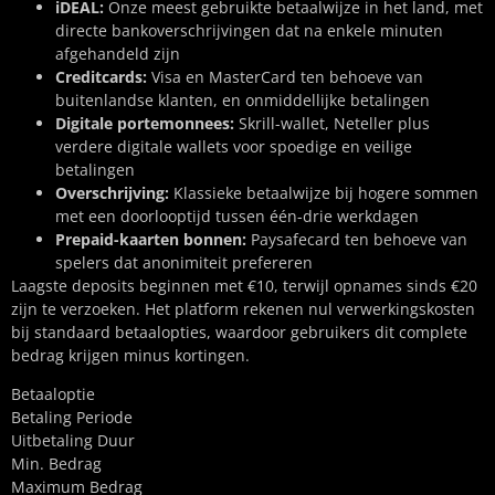
iDEAL:
Onze meest gebruikte betaalwijze in het land, met
directe bankoverschrijvingen dat na enkele minuten
afgehandeld zijn
Creditcards:
Visa en MasterCard ten behoeve van
buitenlandse klanten, en onmiddellijke betalingen
Digitale portemonnees:
Skrill-wallet, Neteller plus
verdere digitale wallets voor spoedige en veilige
betalingen
Overschrijving:
Klassieke betaalwijze bij hogere sommen
met een doorlooptijd tussen één-drie werkdagen
Prepaid-kaarten bonnen:
Paysafecard ten behoeve van
spelers dat anonimiteit prefereren
Laagste deposits beginnen met €10, terwijl opnames sinds €20
zijn te verzoeken. Het platform rekenen nul verwerkingskosten
bij standaard betaalopties, waardoor gebruikers dit complete
bedrag krijgen minus kortingen.
Betaaloptie
Betaling Periode
Uitbetaling Duur
Min. Bedrag
Maximum Bedrag