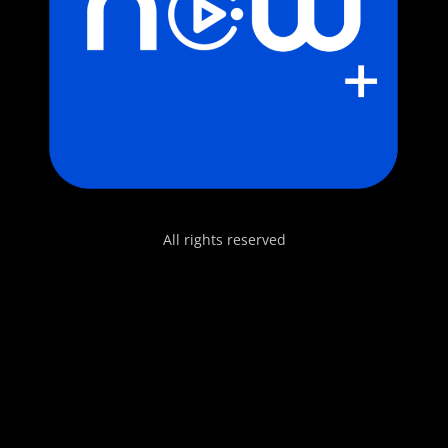
All rights reserved