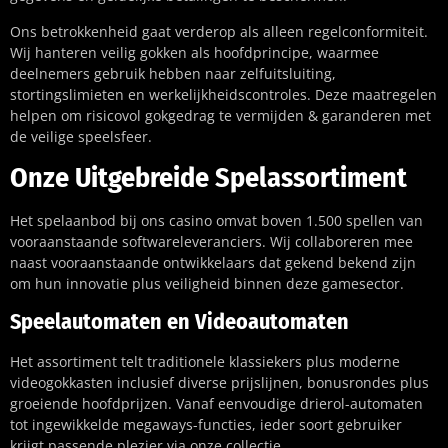
Ons betrokkenheid gaat verderop als alleen regelconformiteit.
Wij hanteren veilig gokken als hoofdprincipe, waarmee
deelnemers gebruik hebben naar zelfuitsluiting,
stortingslimieten en werkelijkheidscontroles. Deze maatregelen
helpen om risicovol gokgedrag te vermijden & garanderen met
de veilige speelsfeer.
Onze Uitgebreide Spelassortiment
Het spelaanbod bij ons casino omvat boven 1.500 spellen van
vooraanstaande softwareleveranciers. Wij collaboreren mee
naast vooraanstaande ontwikkelaars dat gekend bekend zijn
om hun innovatie plus veiligheid binnen deze gamesector.
Speelautomaten en Videoautomaten
Het assortiment telt traditionele klassiekers plus moderne
videogokkasten inclusief diverse prijslijnen, bonusrondes plus
groeiende hoofdprijzen. Vanaf eenvoudige drierol-automaten
tot ingewikkelde megaways-functies, ieder soort gebruiker
krijgt passende plezier via onze collectie.