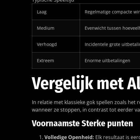
Laag
Regelmatige compacte wi
Medium
Evenwicht tussen hoeveel
Verhoogd
Incidentele grote uitbetal
Extreem
Enorme uitbetalingen
Vergelijk met A
In relatie met klassieke gok spellen zoals het
wanneer ze stoppen, in contrast tot eerder v
Voornaamste Sterke punten
Volledige Openheid:
Elk resultaat is ee