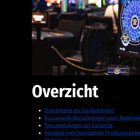
Overzicht
Gameregels en Fundamenten
Succesvolle Benaderingen voor Maximale
Terugbetalingen en Variantie
Vergelijk met Soortgelijke Predictiespell