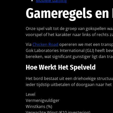
Mobiele Gaming
Gameregels en 
Onze spel valt tot de groep van gokspellen w
voorspel of het karakter naar links of rechts 
Via
Chicken Road
opereren we met een transpa
Gok Laboratories International (GLI) heeft be
bereiken, wat significant gunstiger ligt dan tr
Hoe Werkt Het Spelveld
Het bord bestaat uit een driehoekige structu
ieder tijdstip uitbetalen of doorgaan naar he
Level
Vermenigvuldiger
Winstkans (%)
Verwachte Winst (€10 investering)