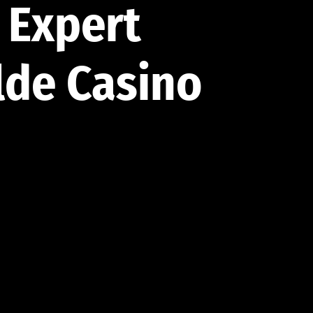
 Expert
lde Casino