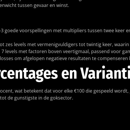
venwicht tussen gevaar en winst.
2-3 goede voorspellingen met multipliers tussen twee keer e
ot zes levels met vermenigvuldigers tot twintig keer, waari
 7 levels met factoren boven veertigmaal, passend voor gam
 losses om afgelopen negatieve resultaten te compenseren
centages en Variant
ocent, wat betekent dat voor elke €100 die gespeeld wordt,
tot de gunstigste in de goksector.