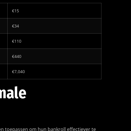
€15
€34
€110
€440
€7,040
male
en toepassen om hun bankroll effectiever te