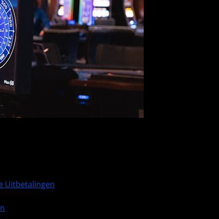
 Uitbetalingen
en