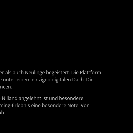
er als auch Neulinge begeistert. Die Plattform
 unter einem einzigen digitalen Dach. Die
ancen.
e Nilland angelehnt ist und besondere
aming-Erlebnis eine besondere Note. Von
ab.