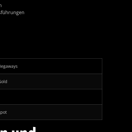
n
usführungen
Megaways
Gold
kpot