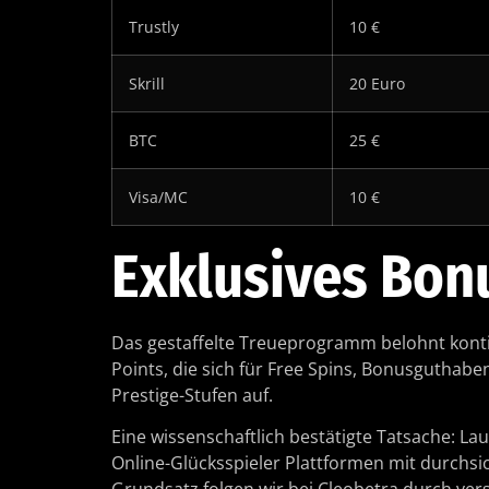
Trustly
10 €
Skrill
20 Euro
BTC
25 €
Visa/MC
10 €
Exklusives Bon
Das gestaffelte Treueprogramm belohnt kontin
Points, die sich für Free Spins, Bonusguthaben
Prestige-Stufen auf.
Eine wissenschaftlich bestätigte Tatsache: 
Online-Glücksspieler Plattformen mit durch
Grundsatz folgen wir bei Cleobetra durch ver