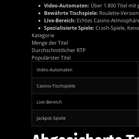
Video-Automaten:
Über 1.800 Titel mit 
Bewährte Tischspiele:
Roulette-Version
Live-Bereich:
Echtes Casino-Atmosphäre 
Spezialisierte Spiele:
Crash-Spiele, Keno
Kategorie
Menge der Titel
Durchschnittlicher RTP
Populärster Titel
Video-Automaten
Casino-Tischspiele
Live-Bereich
Jackpot-Spiele