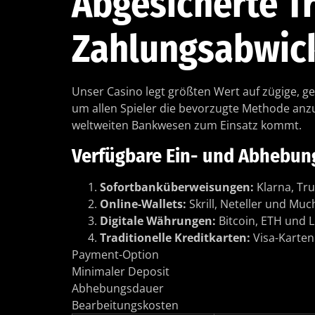
Abgesicherte 
Zahlungsabwic
Unser Casino legt größten Wert auf zügige, g
um allen Spieler die bevorzugte Methode anz
weltweiten Bankwesen zum Einsatz kommt.
Verfügbare Ein- und Abhebun
Sofortbanküberweisungen:
Klarna, Tru
Online-Wallets:
Skrill, Neteller und Mu
Digitale Währungen:
Bitcoin, ETH und 
Traditionelle Kreditkarten:
Visa-Karte
Payment-Option
Minimaler Deposit
Abhebungsdauer
Bearbeitungskosten