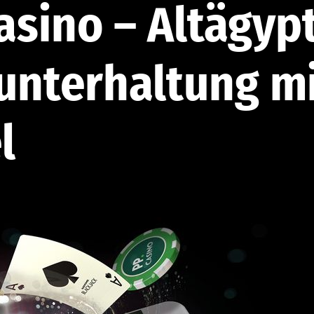
asino – Altägyp
unterhaltung mi
l