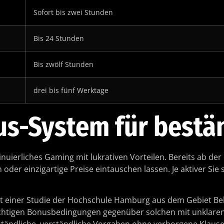
Sofort bis zwei Stunden
Bis 24 Stunden
Bis zwölf Stunden
drei bis fünf Werktage
us-System für bestän
uierliches Gaming mit lukrativen Vorteilen. Bereits ab der
 oder einzigartige Preise eintauschen lassen. Je aktiver Sie
Laut einer Studie der Hochschule Hamburg aus dem Gebiet 
sichtigen Bonusbedingungen gegenüber solchen mit unkla
ständliche, verständliche Vorgaben ohne verborgene Klause