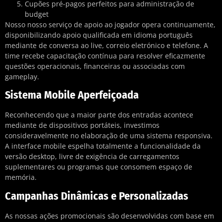
Cupões pré-pagos perfeitos para administração de
budget
Nosso nosso serviço de apoio ao jogador opera continuamente,
disponibilizando apoio qualificada em idioma português
mediante de conversa ao live, correio eletrónico e telefone. A
time recebe capacitação contínua para resolver eficazmente
questões operacionais, financeiras ou associadas com
gameplay.
Sistema Mobile Aperfeiçoada
Reconhecendo que a maior parte dos entradas acontece
mediante de dispositivos portáteis, investimos
consideravelmente no elaboração de uma sistema responsiva.
A interface mobile espelha totalmente a funcionalidade da
versão desktop, livre de exigência de carregamentos
suplementares ou programas que consomem espaço de
memória.
Campanhas Dinâmicas e Personalizadas
As nossas ações promocionais são desenvolvidas com base em