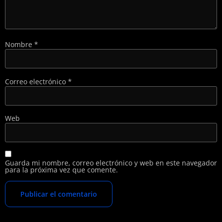
Nombre
*
Correo electrónico
*
Web
Guarda mi nombre, correo electrónico y web en este navegador
para la próxima vez que comente.