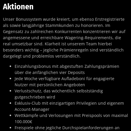
Aktionen
Unser Bonussystem wurde kreiert, um ebenso Erstregistrierte
als sowie langjährige Stammkunden zu honorieren. Im
Gegensatz zu zahlreichen Konkurrenten konzentrieren wir auf
angemessene und erreichbare Wagering-Requirements, die
real umsetzbar sind. Klarheit ist unserem Team hierbei
besonders wichtig – jegliche Prämienregeln sind verständlich
dargelegt und problemlos verständlich.
Einzahlungsbonus mit abgestuften Zahlungsprämien
über die anfänglichen vier Deposits
Jede Woche verfügbare Aufladeboni für engagierte
Nutzer mit persönlichen Angeboten
Verlustschutz, das wöchentlich selbstständig
gutgeschrieben wird
Exklusiv-Club mit einzigartigen Privilegien und eigenem
Account-Manager
Wettkämpfe und Verlosungen mit Preispools von maximal
100.000€
Freispiele ohne jegliche Durchspielanforderungen an