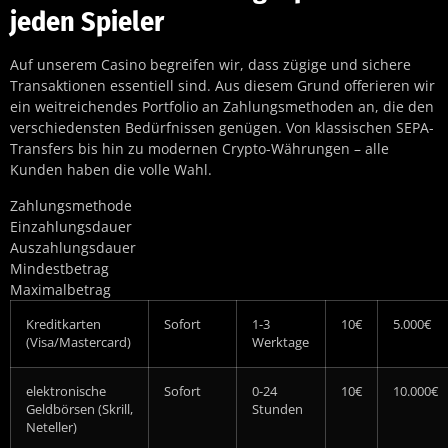
jeden Spieler
Auf unserem Casino begreifen wir, dass zügige und sichere
Transaktionen essentiell sind. Aus diesem Grund offerieren wir
ein weitreichendes Portfolio an Zahlungsmethoden an, die den
verschiedensten Bedürfnissen genügen. Von klassischen SEPA-
Transfers bis hin zu modernen Crypto-Währungen – alle
Kunden haben die volle Wahl.
Zahlungsmethode
Einzahlungsdauer
Auszahlungsdauer
Mindestbetrag
Maximalbetrag
Kreditkarten
Sofort
1-3
10€
5.000€
(Visa/Mastercard)
Werktage
elektronische
Sofort
0-24
10€
10.000€
Geldbörsen (Skrill,
Stunden
Neteller)