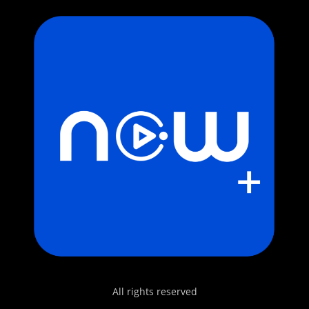
All rights reserved