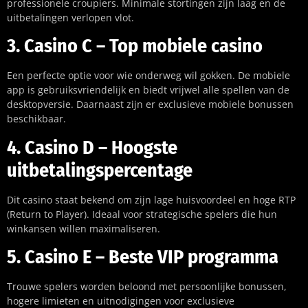
professionele croupiers. Minimale stortingen zijn laag en de
uitbetalingen verlopen vlot.
3. Casino C – Top mobiele casino
Een perfecte optie voor wie onderweg wil gokken. De mobiele
app is gebruiksvriendelijk en biedt vrijwel alle spellen van de
desktopversie. Daarnaast zijn er exclusieve mobiele bonussen
beschikbaar.
4. Casino D – Hoogste
uitbetalingspercentage
Dit casino staat bekend om zijn lage huisvoordeel en hoge RTP
(Return to Player). Ideaal voor strategische spelers die hun
winkansen willen maximaliseren.
5. Casino E – Beste VIP programma
Trouwe spelers worden beloond met persoonlijke bonussen,
hogere limieten en uitnodigingen voor exclusieve