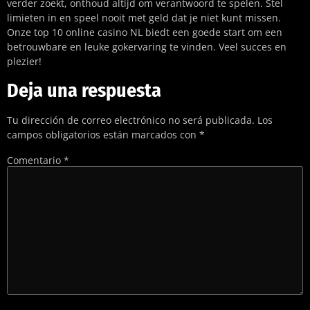
verder zoekt, onthoud altijd om verantwoord te spelen. Stel
limieten in en speel nooit met geld dat je niet kunt missen.
Onze top 10 online casino NL biedt een goede start om een
betrouwbare en leuke gokervaring te vinden. Veel succes en
plezier!
Deja una respuesta
Tu dirección de correo electrónico no será publicada.
Los
campos obligatorios están marcados con
*
Comentario
*