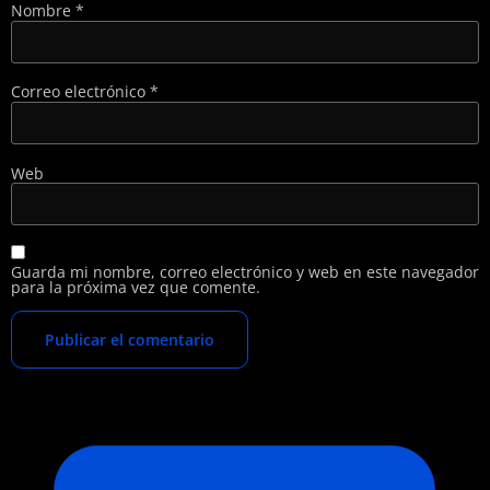
Nombre
*
Correo electrónico
*
Web
Guarda mi nombre, correo electrónico y web en este navegador
para la próxima vez que comente.