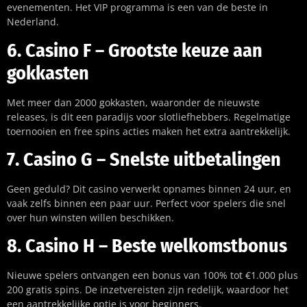
evenementen. Het VIP programma is een van de beste in
Nederland.
6. Casino F – Grootste keuze aan
gokkasten
Met meer dan 2000 gokkasten, waaronder de nieuwste
releases, is dit een paradijs voor slotliefhebbers. Regelmatige
toernooien en free spins acties maken het extra aantrekkelijk.
7. Casino G – Snelste uitbetalingen
Geen geduld? Dit casino verwerkt opnames binnen 24 uur, en
vaak zelfs binnen een paar uur. Perfect voor spelers die snel
over hun winsten willen beschikken.
8. Casino H – Beste welkomstbonus
Nieuwe spelers ontvangen een bonus van 100% tot €1.000 plus
200 gratis spins. De inzetvereisten zijn redelijk, waardoor het
een aantrekkelijke optie is voor beginners.