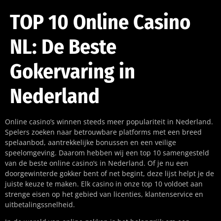
TOP 10 Online Casino
NL: De Beste
Gokervaring in
Nederland
Online casino’s winnen steeds meer populariteit in Nederland.
Spelers zoeken naar betrouwbare platforms met een breed
spelaanbod, aantrekkelijke bonussen en een veilige
speelomgeving. Daarom hebben wij een top 10 samengesteld
van de beste online casino’s in Nederland. Of je nu een
doorgewinterde gokker bent of net begint, deze lijst helpt je de
juiste keuze te maken. Elk casino in onze top 10 voldoet aan
strenge eisen op het gebied van licenties, klantenservice en
uitbetalingssnelheid.