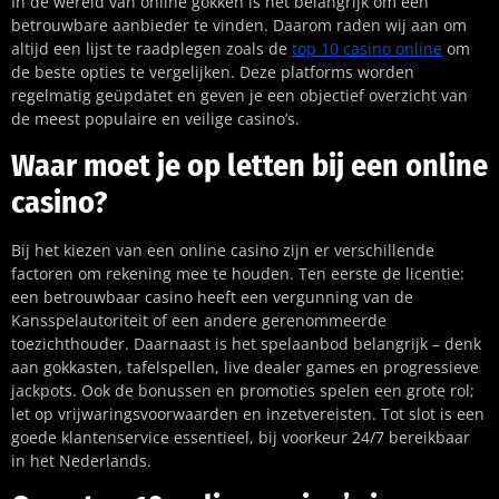
In de wereld van online gokken is het belangrijk om een
betrouwbare aanbieder te vinden. Daarom raden wij aan om
altijd een lijst te raadplegen zoals de
top 10 casino online
om
de beste opties te vergelijken. Deze platforms worden
regelmatig geüpdatet en geven je een objectief overzicht van
de meest populaire en veilige casino’s.
Waar moet je op letten bij een online
casino?
Bij het kiezen van een online casino zijn er verschillende
factoren om rekening mee te houden. Ten eerste de licentie:
een betrouwbaar casino heeft een vergunning van de
Kansspelautoriteit of een andere gerenommeerde
toezichthouder. Daarnaast is het spelaanbod belangrijk – denk
aan gokkasten, tafelspellen, live dealer games en progressieve
jackpots. Ook de bonussen en promoties spelen een grote rol;
let op vrijwaringsvoorwaarden en inzetvereisten. Tot slot is een
goede klantenservice essentieel, bij voorkeur 24/7 bereikbaar
in het Nederlands.